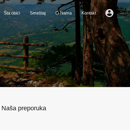
o
Vesti
Šta obići
Smeštaj
O Nama
Kontakt
Šta obići
Smeštaj
O Nama
Kontakt
Naša preporuka