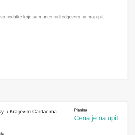
a podatke koje sam uneo radi odgovora na moj upit.
Planina
Sky u Kraljevim Čardacima
Cena je na upit
y –…
ila