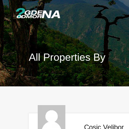
All Properties By
Cosic Velibor