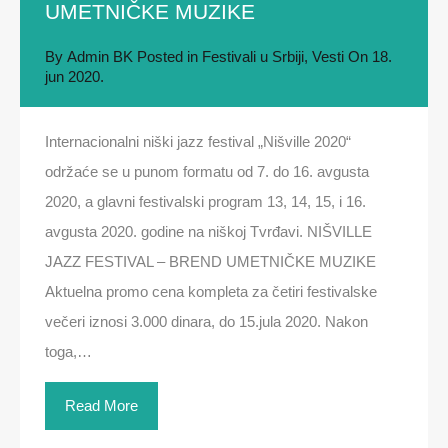
UMETNIČKE MUZIKE
By
Admin BK
Posted in
Festivali u Srbiji
,
Vesti
On
18.
jun 2020.
Internacionalni niški jazz festival „Nišville 2020“
održaće se u punom formatu od 7. do 16. avgusta
2020, a glavni festivalski program 13, 14, 15, i 16.
avgusta 2020. godine na niškoj Tvrđavi. NIŠVILLE
JAZZ FESTIVAL – BREND UMETNIČKE MUZIKE
Aktuelna promo cena kompleta za četiri festivalske
večeri iznosi 3.000 dinara, do 15.jula 2020. Nakon
toga,…
Read More