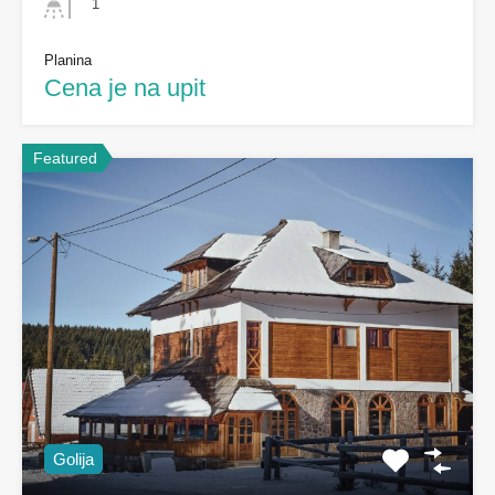
1
Planina
Cena je na upit
Featured
Golija