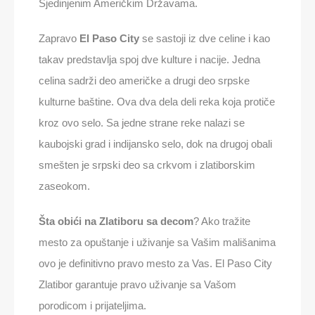
Sjedinjenim Američkim Državama.
Zapravo
El Paso City
se sastoji iz dve celine i kao
takav predstavlja spoj dve kulture i nacije. Jedna
celina sadrži deo američke a drugi deo srpske
kulturne baštine. Ova dva dela deli reka koja protiče
kroz ovo selo. Sa jedne strane reke nalazi se
kaubojski grad i indijansko selo, dok na drugoj obali
smešten je srpski deo sa crkvom i zlatiborskim
zaseokom.
Šta obići na Zlatiboru sa decom
? Ako tražite
mesto za opuštanje i uživanje sa Vašim mališanima
ovo je definitivno pravo mesto za Vas. El Paso City
Zlatibor garantuje pravo uživanje sa Vašom
porodicom i prijateljima.