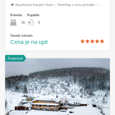
🏕️ Apartmani Kanjon Uvac – Smeštaj u srcu prirode ✅…
Kreveta
Kupatila
16
6
Seoski turizam
Cena je na upit
Featured