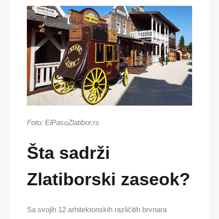
Foto: ElPasoZlatibor.rs
Šta sadrži
Zlatiborski zaseok?
Sa svojih 12 arhitektonskih različitih brvnara