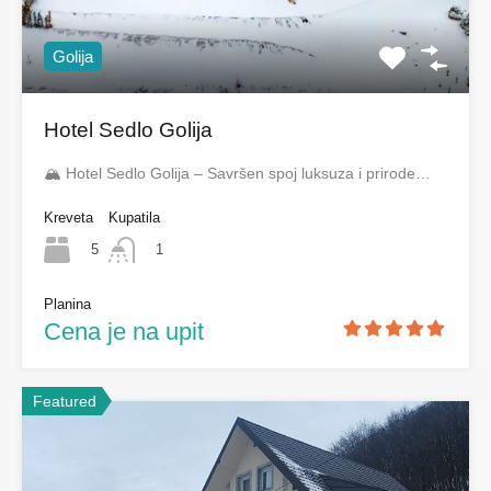
Golija
Hotel Sedlo Golija
🏔️ Hotel Sedlo Golija – Savršen spoj luksuza i prirode…
Kreveta
Kupatila
5
1
Planina
Cena je na upit
Featured