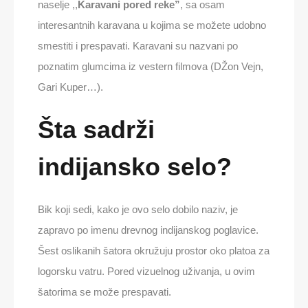
naselje ,,
Karavani pored reke”
, sa osam
interesantnih karavana u kojima se možete udobno
smestiti i prespavati. Karavani su nazvani po
poznatim glumcima iz vestern filmova (DŽon Vejn,
Gari Kuper…).
Šta sadrži
indijansko selo?
Bik koji sedi, kako je ovo selo dobilo naziv, je
zapravo po imenu drevnog indijanskog poglavice.
Šest oslikanih šatora okružuju prostor oko platoa za
logorsku vatru. Pored vizuelnog uživanja, u ovim
šatorima se može prespavati.