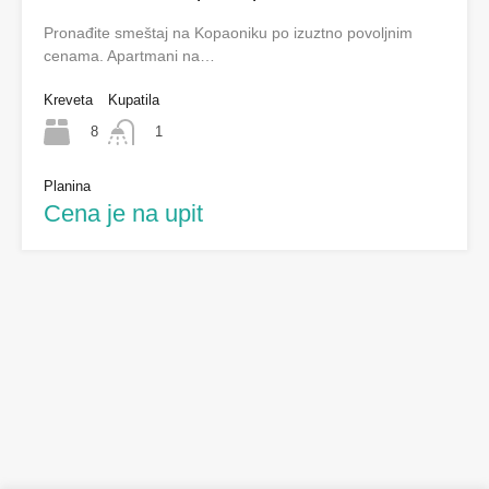
Pronađite smeštaj na Kopaoniku po izuztno povoljnim
cenama. Apartmani na…
Kreveta
Kupatila
8
1
Planina
Cena je na upit