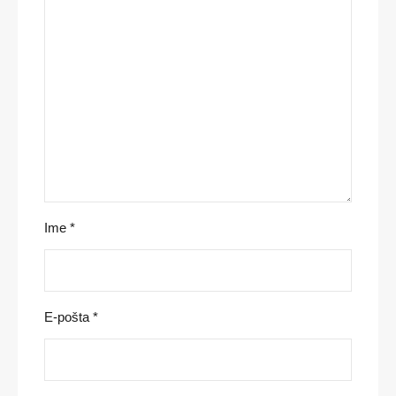
Ime
*
E-pošta
*