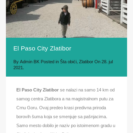
El Paso City Zlatibor
By
Admin BK
Posted in
Šta obići
,
Zlatibor
On
28. jul
2021.
El Paso City Zlatibor
se nalazi na samo 14 km od
samog centra Zlatibora a na magistralnom putu za
Crnu Goru. Ovaj predeo krasi predivna priroda
borovih šuma koja se smenjuje sa pašnjacima.
Samo mesto dobilo je naziv po istoimenom gradu u