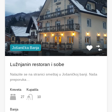
Jošanička Banja
Lužnjanin restoran i sobe
Nalazite se na stranici smeštaj u Jošaničkoj banji. Naša
preporuka…
Kreveta
Kupatila
27
10
Banja