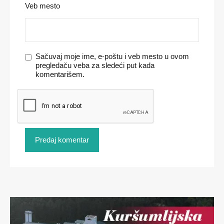
Veb mesto
Sačuvaj moje ime, e-poštu i veb mesto u ovom
pregledaču veba za sledeći put kada
komentarišem.