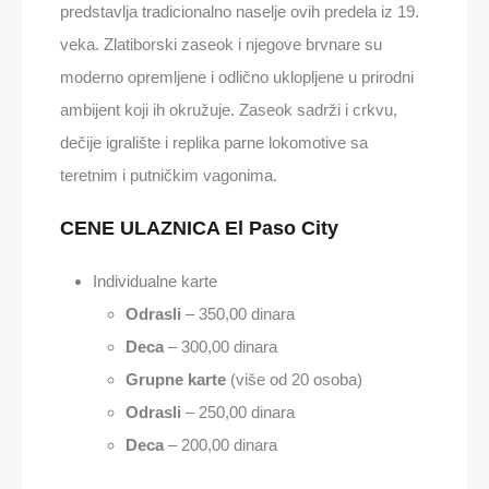
predstavlja tradicionalno naselje ovih predela iz 19.
veka. Zlatiborski zaseok i njegove brvnare su
moderno opremljene i odlično uklopljene u prirodni
ambijent koji ih okružuje. Zaseok sadrži i crkvu,
dečije igralište i replika parne lokomotive sa
teretnim i putničkim vagonima.
CENE ULAZNICA El Paso City
Individualne karte
Odrasli
– 350,00 dinara
Deca
– 300,00 dinara
Grupne karte
(više od 20 osoba)
Odrasli
– 250,00 dinara
Deca
– 200,00 dinara