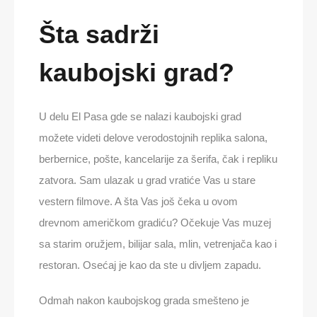
Šta sadrži
kaubojski grad?
U delu El Pasa gde se nalazi kaubojski grad
možete videti delove verodostojnih replika salona,
berbernice, pošte, kancelarije za šerifa, čak i repliku
zatvora. Sam ulazak u grad vratiće Vas u stare
vestern filmove. A šta Vas još čeka u ovom
drevnom američkom gradiću? Očekuje Vas muzej
sa starim oružjem, bilijar sala, mlin, vetrenjača kao i
restoran. Osećaj je kao da ste u divljem zapadu.
Odmah nakon kaubojskog grada smešteno je