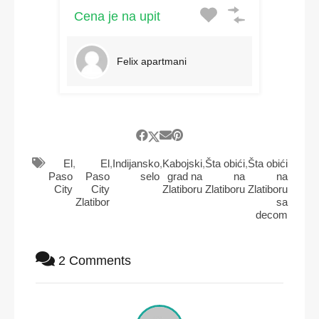
Cena je na upit
Felix apartmani
El
,
El
,
Indijansko
,
Kabojski
,
Šta obići
,
Šta obići
Paso
Paso
selo
grad na
na
na
City
City
Zlatiboru
Zlatiboru
Zlatiboru
Zlatibor
sa
decom
2 Comments