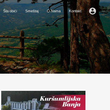
o
Vesti
Šta obići
Smeštaj
O Nama
Kontakt
Šta obići
Smeštaj
O Nama
Kontakt