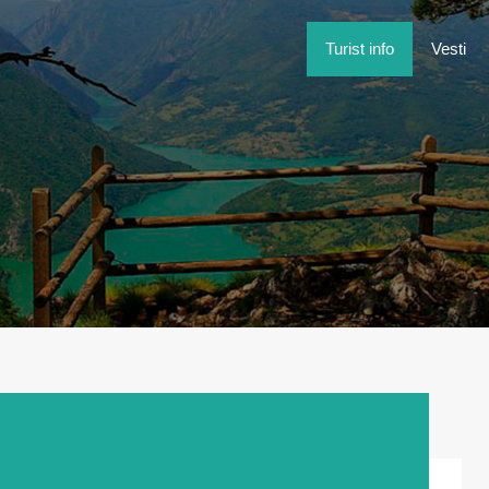
Turist inf
Turist info
Vesti