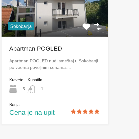
Sokobanja
Apartman POGLED
Apartman POGLED nudi smeštaj u Sokobanji
po veoma povoljnim cenama.…
Kreveta
Kupatila
3
1
Banja
Cena je na upit