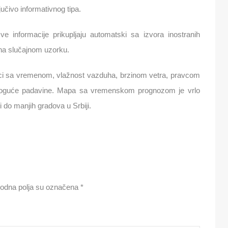
učivo informativnog tipa.
 informacije prikupljaju automatski sa izvora inostranih
 na slučajnom uzorku.
ci sa vremenom, vlažnost vazduha, brzinom vetra, pravcom
 moguće padavine. Mapa sa vremenskom prognozom je vrlo
 do manjih gradova u Srbiji.
odna polja su označena
*