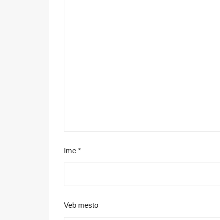
Ime
*
Veb mesto