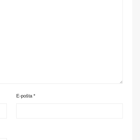
E-pošta
*