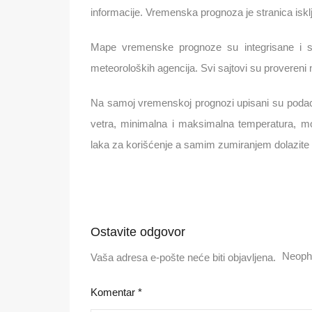
informacije. Vremenska prognoza je stranica isklj
Mape vremenske prognoze su integrisane i sve
meteoroloških agencija. Svi sajtovi su provereni
Na samoj vremenskoj prognozi upisani su poda
vetra, minimalna i maksimalna temperatura,
laka za korišćenje a samim zumiranjem dolazite i
Ostavite odgovor
Neoph
Vaša adresa e-pošte neće biti objavljena.
Komentar
*