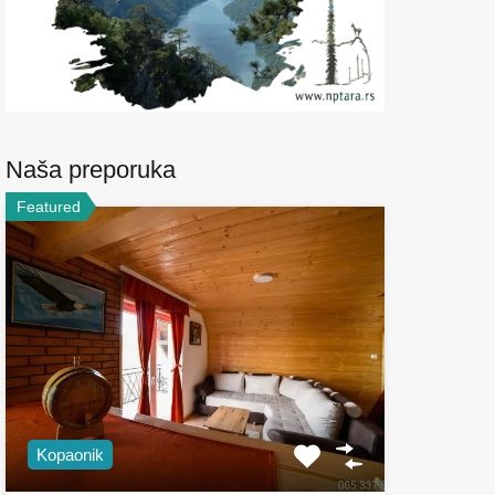
Naša preporuka
Featured
Kopaonik