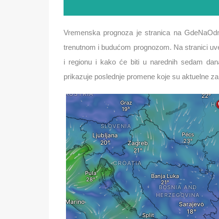
Vremenska prognoza je stranica na GdeNaOdm
trenutnom i budućom prognozom. Na stranici uvek
i regionu i kako će biti u narednih sedam da
prikazuje poslednje promene koje su aktuelne za