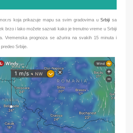
or.rs koja prikazuje mapu sa svim gradovima u
Srbiji
sa
 brzo i lako možete saznati kako je trenutno vreme u Srbiji
na. Vremenska prognoza se ažurira na svakih 15 minuta i
 predeo Srbije.