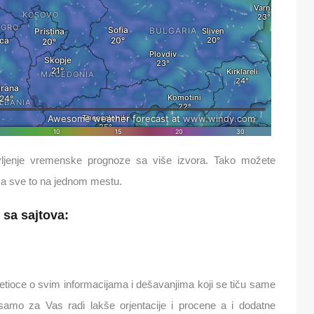
avljenje vremenske prognoze sa više izvora. Tako možete
a a sve to na jednom mestu.
 sa sajtova:
etioce o svim informacijama i dešavanjima koji se tiču same
 samo za Vas radi lakše orjentacije i procene a i dodatne