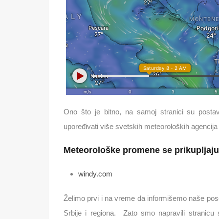
Ono što je bitno, na samoj stranici su post
upoređivati više svetskih meteoroloških agencij
Meteorološke promene se prikupljaju
windy.com
Želimo prvi i na vreme da informišemo naše pos
Srbije i regiona. Zato smo napravili stranicu