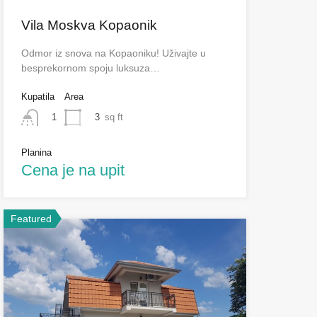
Vila Moskva Kopaonik
Odmor iz snova na Kopaoniku! Uživajte u
besprekornom spoju luksuza…
Kupatila
Area
3
sq ft
1
Planina
Cena je na upit
Featured