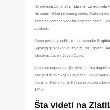
Na severoistočnoj strani planine, između sela 
Na samo 19 km od samog centra Zlatibora nalaz
samo za domaće već i za inostrane goste. Često
Zlatiboru.
Sama pećina je dobila ime po zaseoku
Stopića
Srpskog geološkog društva iz 1901. godine. Tak
istraživač čuveni
Jovan Cvijić
.
Jedna od najpopularnijih rečnih pećina dugačka
čine ped delova koji su povezani. To su
Svetla
kadama i Rečni kanal. Pećina je obložena krečnja
100 m.
Šta videti
na Zlati