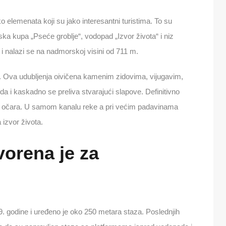
 elemenata koji su jako interesantni turistima. To su
rska kupa „Pseće groblje“, vodopad „Izvor života“ i niz
i nalazi se na nadmorskoj visini od 711 m.
e. Ova udubljenja oivičena kamenim zidovima, vijugavim,
 i kaskadno se preliva stvarajući slapove. Definitivno
s očara. U samom kanalu reke a pri većim padavinama
 izvor života.
vorena je za
. godine i uređeno je oko 250 metara staza. Poslednjih