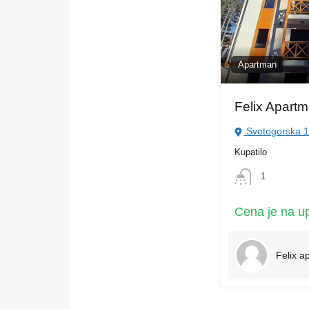
Apartman
Felix Apartm
Svetogorska 13
Kupatilo
1
Cena je na up
Felix a