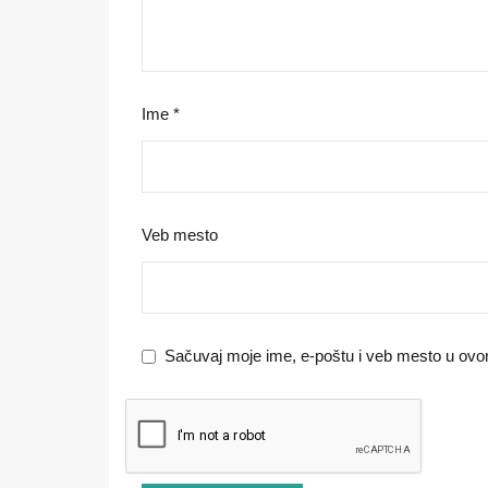
Ime
*
Veb mesto
Sačuvaj moje ime, e-poštu i veb mesto u ov