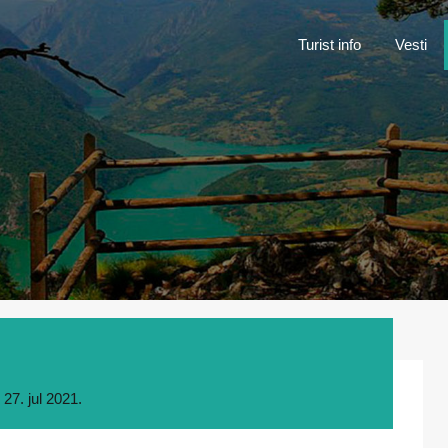
Turist inf
Turist info
Vesti
n
27. jul 2021.