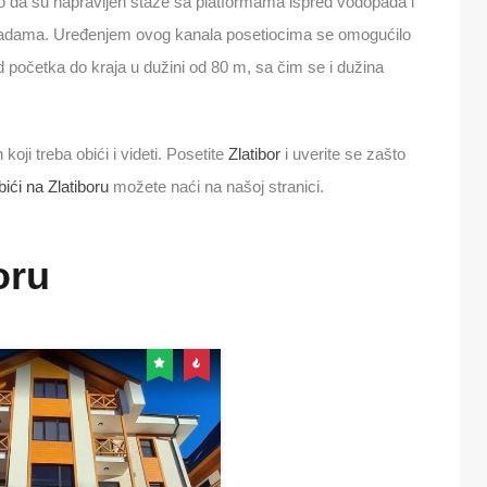
o da su napravljen staze sa platformama ispred vodopada i
 kadama. Uređenjem ovog kanala posetiocima se omogućilo
 početka do kraja u dužini od 80 m, sa čim se i dužina
koji treba obići i videti. Posetite
Zlatibor
i uverite se zašto
bići na Zlatiboru
možete naći na našoj stranici.
oru