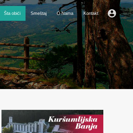
o
Vesti
Šta obići
Smeštaj
O Nama
Kontakt
Šta obići
Smeštaj
O Nama
Kontakt