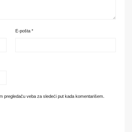
E-pošta
*
om pregledaču veba za sledeći put kada komentarišem.