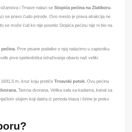
Rožanstva i Trnave nalazi se
Stopića pećina na Zlatiboru
.
i se pravo čudo prirode. Ovo mesto je prava atrakcija ne
 se može čuti ko nije posetio Stopića pećinu nije ni bio na
 pećina
. Prve pisane podatke o njoj nalazimo u zapisniku
ođe prva speleološka istraživanja obavio naš veliki
 1691,5 m, kroz koju protiče
Trnavski potok
. Ovu pećinu
 dvorana
, Tamna dvorana, Velika sala sa kadama, kanal sa
čkim slojem koji datira iz perioda triasa i širine je preko
boru?