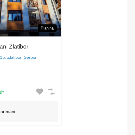
Planina
ani Zlatibor
b, Zlatibor, Serbia
it
partmani