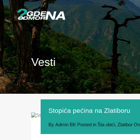
Vesti
Stopića pećina na Zlatiboru
By
Admin BK
Posted in
Šta obići
,
Zlatibor
O