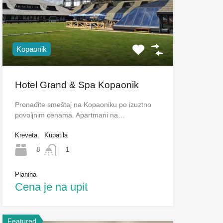
Kopaonik
Hotel Grand & Spa Kopaonik
Pronađite smeštaj na Kopaoniku po izuztno
povoljnim cenama. Apartmani na…
Kreveta
Kupatila
8
1
Planina
Cena je na upit