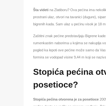
Šta videti
na Zlatiboru? Ova pećina ima nekoliko
prostrani ulaz, otvori na tavanici (dugure), sipa
bigrenih kada. Sam ulaz u pećinu visok je 18 m 
Zaštitni znak pećine predstavljaju Bigrene kad
rumenkastim naborima u kojima se nakuplja voda
pogled ka lepoti ove pećine može samo da Va
formira se vodopad visine 9,44 m koji se naziva
Stopića pećina ot
posetioce?
Stopića pećina otvorena je za posetioce
2009