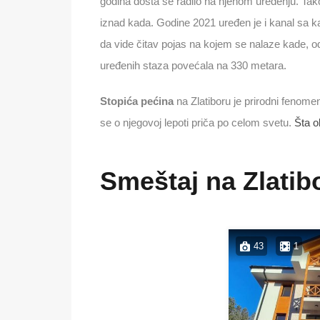
godina dosta se radilo na njenom uređenju. Tak
iznad kada. Godine 2021 uređen je i kanal sa
da vide čitav pojas na kojem se nalaze kade, od
uređenih staza povećala na 330 metara.
Stopića pećina
na Zlatiboru je prirodni fenomen 
se o njegovoj lepoti priča po celom svetu.
Šta o
Smeštaj na Zlatib
43
1