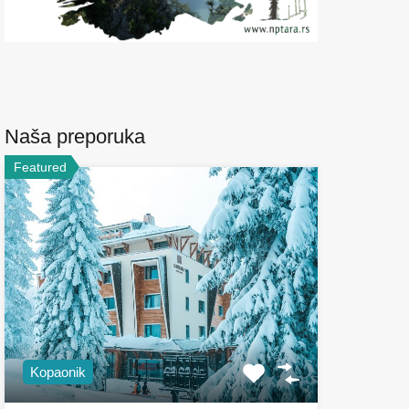
Naša preporuka
Featured
Kopaonik