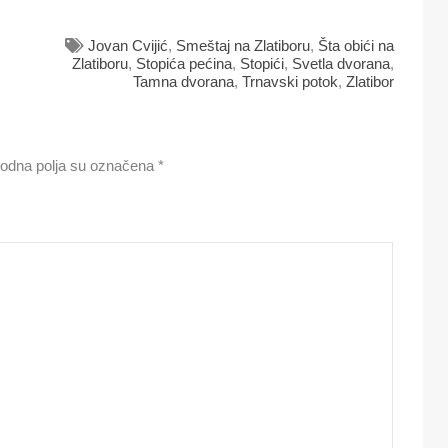
Jovan Cvijić
,
Smeštaj na Zlatiboru
,
Šta obići na
Zlatiboru
,
Stopića pećina
,
Stopići
,
Svetla dvorana
,
Tamna dvorana
,
Trnavski potok
,
Zlatibor
odna polja su označena
*