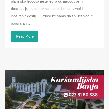
planinska lepotica jeste jedna od najpopularnijih
destinacija za odmor ne samo domaćih, već i
inostranih gostiju. Zlatibor ne samo da živi leti već je
popularan…
Read More