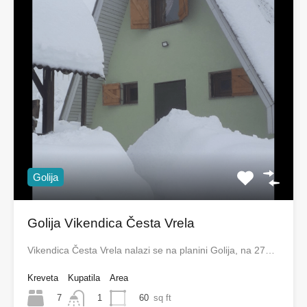
Golija
Golija Vikendica Česta Vrela
Vikendica Česta Vrela nalazi se na planini Golija, na 27…
Kreveta
Kupatila
Area
7
60
sq ft
1