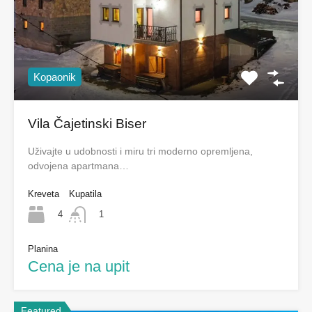
Kopaonik
Vila Čajetinski Biser
Uživajte u udobnosti i miru tri moderno opremljena,
odvojena apartmana…
Kreveta
Kupatila
4
1
Planina
Cena je na upit
Featured