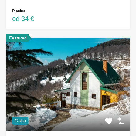
Planina
od 34 €
Featured
Golija