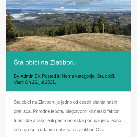
Šta obići na Zlatiboru
By
Admin BK
Posted in
Nema kategorije
,
Šta obići
,
Vesti
On
26. jul 2021.
Šta obići na Zlatiboru je jedno od čestih pitanja naših
pratilaca. Prirodne lepote, blagotvorni klimatski faktor,
turističke atrakcije ili gastronomska ponuda jesu jedno
od najčešćih odabira dolaska na Zlatibor. Ova