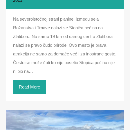
2021.
Na severoistočnoj strani planine, između sela
Rožanstva i Trnave nalazi se Stopića pećina na
Zlatiboru. Na samo 19 km od samog centra Zlatibora
nalazi se pravo čudo prirode. Ovo mesto je prava
atrakcija ne samo za domaće već i za inostrane goste.
Često se može čuti ko nije posetio Stopića pećinu nije
ni bio na…
Read More