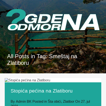
All Posts in Tag: Smeštaj na
Zlatiboru
Stopića pećina na Zlatiboru
By
Admin BK
Posted in
Šta obići
,
Zlatibor
On
27. jul