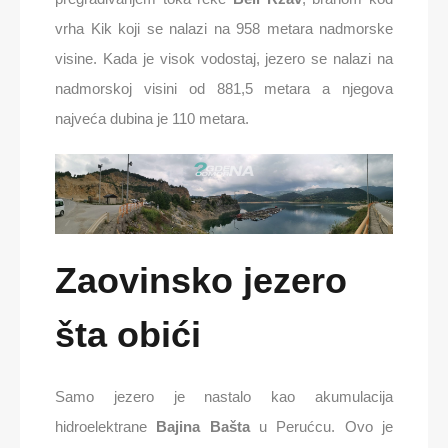
vrha Kik koji se nalazi na 958 metara nadmorske
visine. Kada je visok vodostaj, jezero se nalazi na
nadmorskoj visini od 881,5 metara a njegova
najveća dubina je 110 metara.
Zaovinsko jezero
šta obići
Samo jezero je nastalo kao akumulacija
hidroelektrane
Bajina Bašta
u Perućcu. Ovo je