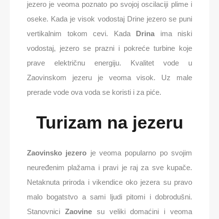
jezero je veoma poznato po svojoj oscilaciji plime i
oseke. Kada je visok vodostaj Drine jezero se puni
vertikalnim tokom cevi. Kada
Drina
ima niski
vodostaj, jezero se prazni i pokreće turbine koje
prave električnu energiju. Kvalitet vode u
Zaovinskom jezeru je veoma visok. Uz male
prerade vode ova voda se koristi i za piće.
Turizam na jezeru
Zaovinsko jezero
je veoma popularno po svojim
neuređenim plažama i pravi je raj za sve kupače.
Netaknuta priroda i vikendice oko jezera su pravo
malo bogatstvo a sami ljudi pitomi i dobrodušni.
Stanovnici
Zaovine
su veliki domaćini i veoma