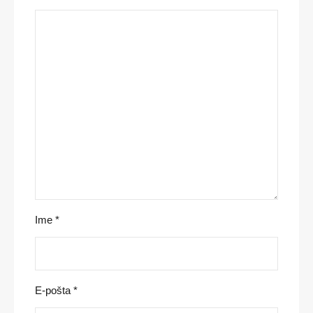
Ime
*
E-pošta
*