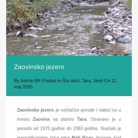
Zaovinsko jezero
By
Admin BK
Posted in
Šta obići
,
Tara
,
Vesti
On
11.
maj 2020.
Zaovinsko jezero
je veštačke prirode i nalazi se u
mestu
Zaovina
na planini
Tara
. Stvarano je u
periodu od 1975 godine do 1983 godine. Nastalo je
pregrađivanjem toka reke
Beli Rzav
, branom kod