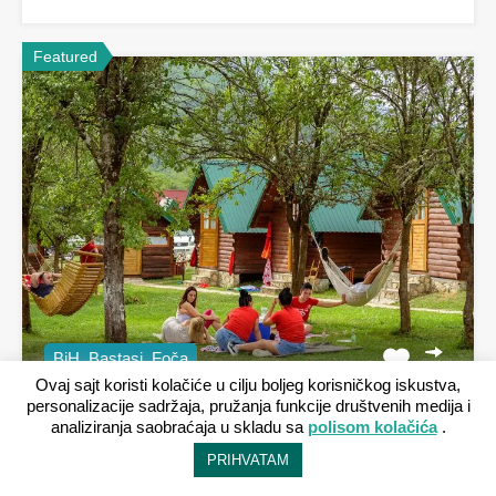
Cena je na upit
Featured
BiH, Bastasi, Foča
Ovaj sajt koristi kolačiće u cilju boljeg korisničkog iskustva,
personalizacije sadržaja, pružanja funkcije društvenih medija i
analiziranja saobraćaja u skladu sa
polisom kolačića
.
Rafting kamp DMD
PRIHVATAM
Rafting kamp DMD je kamp sa porodičnom tradicijom,