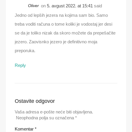
Oliver
on
5. avgust 2022. at 15:41
said
Jedno od lepših jezera na kojima sam bio. Samo
treba voditi računa o tome koliki je vodostaj jer desi
se da je toliko nizak da skoro možete da prepešačite
jezero. Zaovisnko jezero je definitivno moja
preporuka.
Reply
Ostavite odgovor
Vaša adresa e-pošte neće biti objavljena.
Neophodna polja su označena
*
Komentar
*