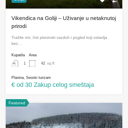
Golija
Vikendica na Goliji – Uživanje u netaknutoj
prirodi
Tražite mir, čist planinski vazduh i pogled koji ostavlja
bez…
Kupatila
Area
42
sq ft
1
Planina, Seoski turizam
€ od 30 Zakup celog smeštaja
Featured