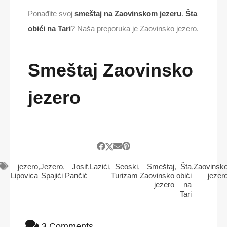
Ponađite svoj
smeštaj na Zaovinskom jezeru
.
Šta
obići na Tari
? Naša preporuka je Zaovinsko jezero.
Smeštaj Zaovinsko
jezero
jezero
,
Jezero
,
Josif
,
Lazići
,
Seoski
,
Smeštaj
,
Šta
,
Zaovinsk
Lipovica
Spajići
Pančić
Turizam
Zaovinsko
obići
jezer
jezero
na
Tari
3 Comments