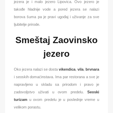
jezera je i malo jezero Lipovica. Ovo jezero je
takođe hladnije vode a pored jezera se nalazi
borova šuma pa je pravi ugođaj i uživanje za sve
ljubitelje prirode.
Smeštaj Zaovinsko
jezero
Oko jezera nalazi se dosta
vikendica
,
vila
,
brvnara
i seoskih domaćinstava. Ima par restorana a sve je
napravljeno u skladu sa prirodom i pravo je
zadovoljstvo uživati u ovom predelu.
Seoski
turizam
u ovom predelu je u poslednje vreme u
velikom porastu.