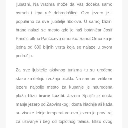
ljubazni. Na vratima može da Vas dočeka samo
osmeh i lepa reč dobrodošlice. Ovo jezero je i
popularno za sve ljubitelje ribolova. U samoj blizini
brane nalazi se mesto gde je naš botaničar Josif
Pančić otkrio Pančićevu omoriku. Sama Omorika je
jedna od 600 biljnih vrsta koja se nalaze u ovom
području.
Za sve ljubitelje aktivnog turizma tu su uređene
staze za šetnju i vožnju bicikla. Na samom velikom
jezeru najbolje mesto za kupanje je neuređena
plaža blizu
brane Lazići
. Jezero Spajići je dosta
manje jezero od Zaovinskog i dosta hladnije ali kada
su visoke letnje temperature ovo jezero je pravi raj
za uživanje i beg od toplotnog talasa. Blizu ovog