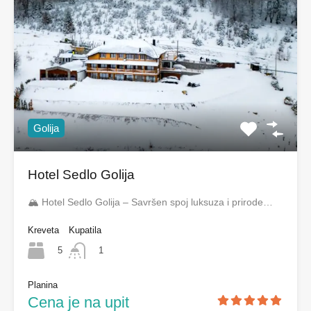
Golija
Hotel Sedlo Golija
🏔️ Hotel Sedlo Golija – Savršen spoj luksuza i prirode…
Kreveta
Kupatila
5
1
Planina