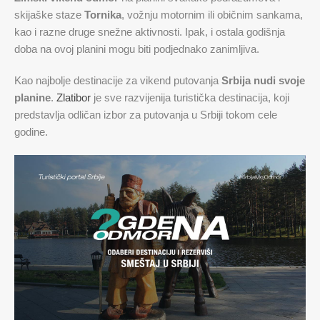
skijaške staze
Tornika
, vožnju motornim ili običnim sankama,
kao i razne druge snežne aktivnosti. Ipak, i ostala godišnja
doba na ovoj planini mogu biti podjednako zanimljiva.
Kao najbolje destinacije za vikend putovanja
Srbija nudi svoje
planine
.
Zlatibor
je sve razvijenija turistička destinacija, koji
predstavlja odličan izbor za putovanja u Srbiji tokom cele
godine.