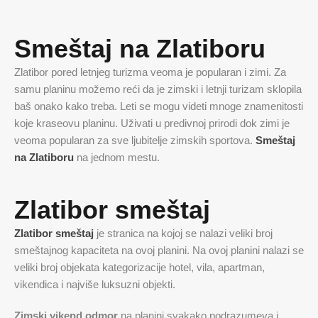
Smeštaj na Zlatiboru
Zlatibor pored letnjeg turizma veoma je popularan i zimi. Za
samu planinu možemo reći da je zimski i letnji turizam sklopila
baš onako kako treba. Leti se mogu videti mnoge znamenitosti
koje kraseovu planinu. Uživati u predivnoj prirodi dok zimi je
veoma popularan za sve ljubitelje zimskih sportova.
Smeštaj
na Zlatiboru
na jednom mestu.
Zlatibor smeštaj
Zlatibor smeštaj
je stranica na kojoj se nalazi veliki broj
smeštajnog kapaciteta na ovoj planini. Na ovoj planini nalazi se
veliki broj objekata kategorizacije hotel, vila, apartman,
vikendica i najviše luksuzni objekti.
Zimski vikend odmor
na planini svakako podrazumeva i