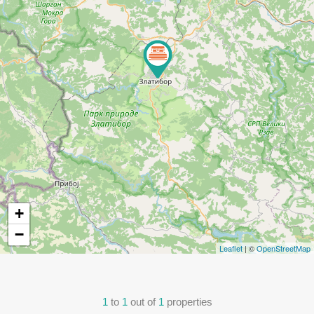
+
−
Leaflet
| ©
OpenStreetMap
1
to
1
out of
1
properties