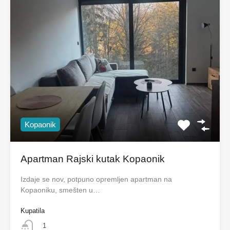
Kopaonik
Apartman Rajski kutak Kopaonik
Izdaje se nov, potpuno opremljen apartman na
Kopaoniku, smešten u…
Kupatila
1