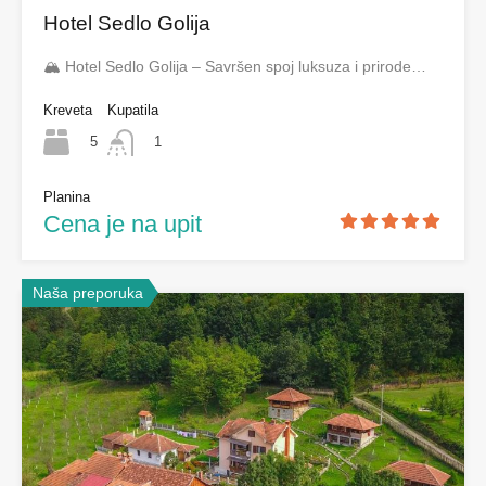
Hotel Sedlo Golija
🏔️ Hotel Sedlo Golija – Savršen spoj luksuza i prirode…
Kreveta
Kupatila
5
1
Planina
Cena je na upit
Naša preporuka