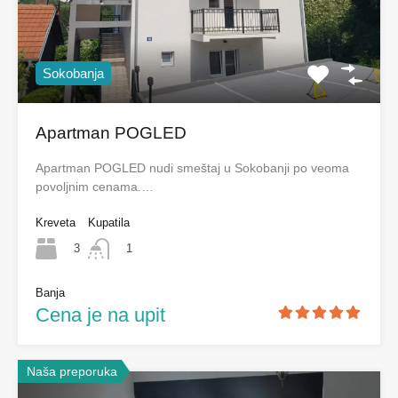
Sokobanja
Apartman POGLED
Apartman POGLED nudi smeštaj u Sokobanji po veoma
povoljnim cenama.…
Kreveta
Kupatila
3
1
Banja
Cena je na upit
Naša preporuka