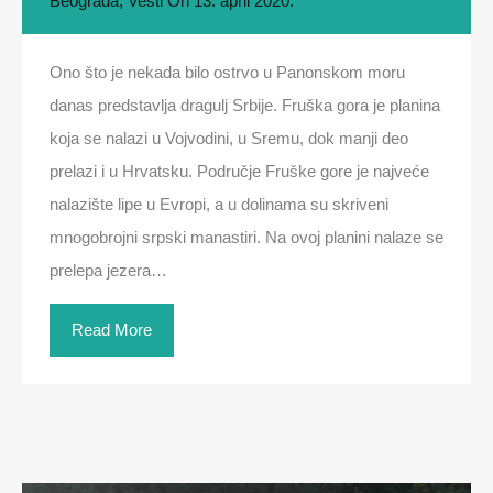
Beograda
,
Vesti
On
13. april 2020.
Ono što je nekada bilo ostrvo u Panonskom moru
danas predstavlja dragulj Srbije. Fruška gora je planina
koja se nalazi u Vojvodini, u Sremu, dok manji deo
prelazi i u Hrvatsku. Područje Fruške gore je najveće
nalazište lipe u Evropi, a u dolinama su skriveni
mnogobrojni srpski manastiri. Na ovoj planini nalaze se
prelepa jezera…
Read More