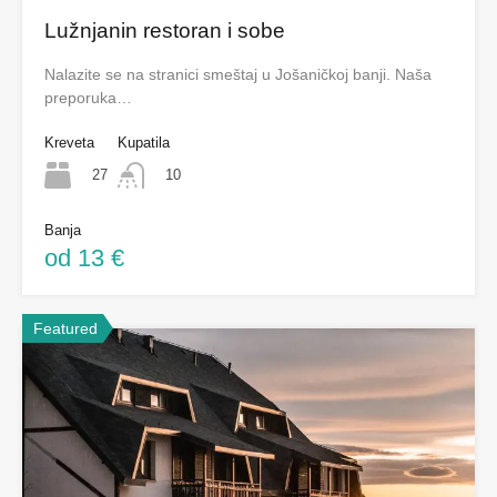
Lužnjanin restoran i sobe
Nalazite se na stranici smeštaj u Jošaničkoj banji. Naša
preporuka…
Kreveta
Kupatila
27
10
Banja
od 13 €
Featured