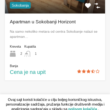
Sokobanja
Apartman u Sokobanji Horizont
Na samo nekoliko metara od centra Sokobanje nalazi se
apartman…
Kreveta
Kupatila
2
1
Banja
Cena je na upit
Ovaj sajt koristi kolačiće u cilju boljeg korisničkog iskustva,
personalizacije sadržaja, pružanja funkcije društvenih medija i
analiziranja saobraćaja u skladu sa
polisom kolačića
.