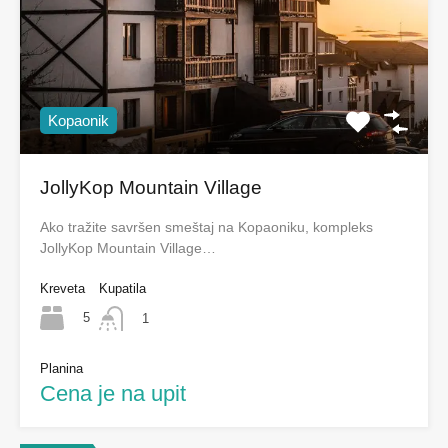
Kopaonik
JollyKop Mountain Village
Ako tražite savršen smeštaj na Kopaoniku, kompleks
JollyKop Mountain Village…
Kreveta
Kupatila
5
1
Planina
Cena je na upit