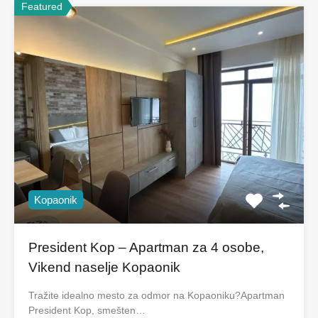
Featured
Kopaonik
President Kop – Apartman za 4 osobe,
Vikend naselje Kopaonik
Tražite idealno mesto za odmor na Kopaoniku?Apartman
President Kop, smešten…