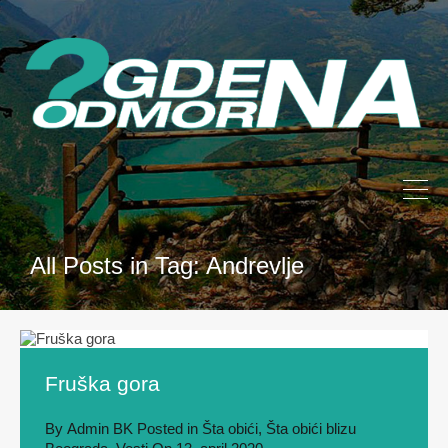
All Posts in Tag: Andrevlje
Fruška gora
By
Admin BK
Posted in
Šta obići
,
Šta obići blizu