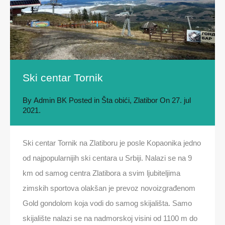
Ski centar Tornik
By
Admin BK
Posted in
Šta obići
,
Zlatibor
On
27. jul
2021.
Ski centar Tornik na Zlatiboru je posle Kopaonika jedno
od najpopularnijih ski centara u Srbiji. Nalazi se na 9
km od samog centra Zlatibora a svim ljubiteljima
zimskih sportova olakšan je prevoz novoizgrađenom
Gold gondolom koja vodi do samog skijališta. Samo
skijalište nalazi se na nadmorskoj visini od 1100 m do