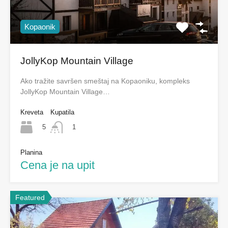
Kopaonik
JollyKop Mountain Village
Ako tražite savršen smeštaj na Kopaoniku, kompleks
JollyKop Mountain Village…
Kreveta
Kupatila
5
1
Planina
Cena je na upit
Featured