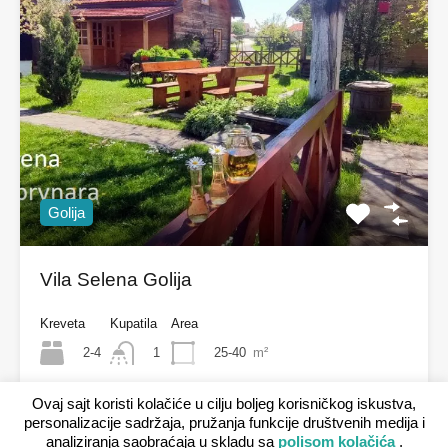
Golija
Vila Selena Golija
Kreveta
Kupatila
Area
2-4
25-40
m²
1
Ovaj sajt koristi kolačiće u cilju boljeg korisničkog iskustva,
Planina, Seoski turizam
personalizacije sadržaja, pružanja funkcije društvenih medija i
Cena je na upit
analiziranja saobraćaja u skladu sa
polisom kolačića
.