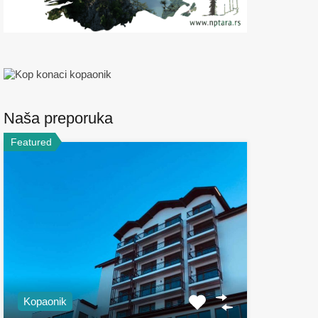
Naša preporuka
Featured
Kopaonik