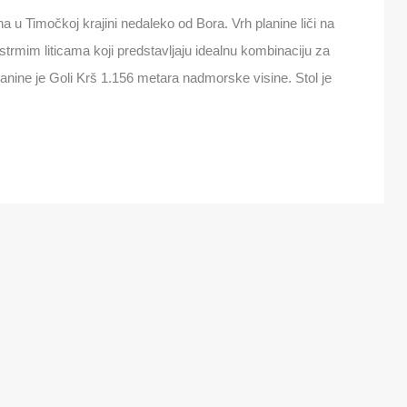
na u Timočkoj krajini nedaleko od Bora. Vrh planine liči na
trmim liticama koji predstavljaju idealnu kombinaciju za
planine je Goli Krš 1.156 metara nadmorske visine. Stol je