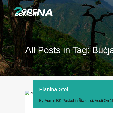
All Posts in Tag: Bučj
Planina Stol
By
Admin BK
Posted in
Šta obići
,
Vesti
On
1