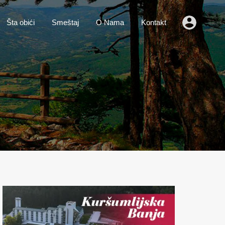
o
Vesti
Šta obići
Smeštaj
O Nama
Kontakt
Šta obići
Smeštaj
O Nama
Kontakt