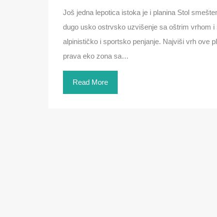
Još jedna lepotica istoka je i planina Stol smešte
dugo usko ostrvsko uzvišenje sa oštrim vrhom i s
alpinističko i sportsko penjanje. Najviši vrh ove 
prava eko zona sa…
Read More