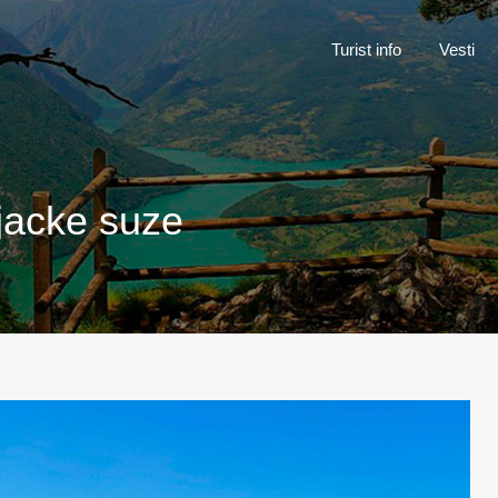
Turist inf
Turist info
Vesti
ojacke suze