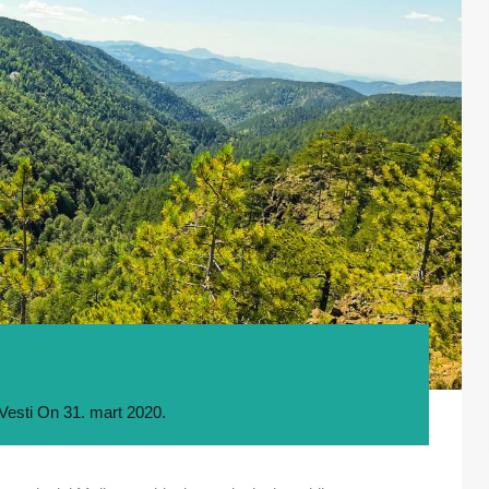
Vesti
On
31. mart 2020.