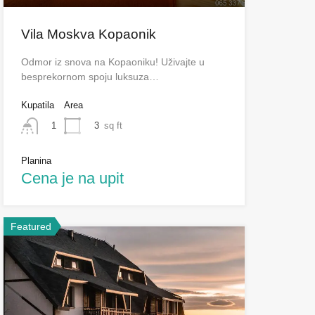
Vila Moskva Kopaonik
Odmor iz snova na Kopaoniku! Uživajte u
besprekornom spoju luksuza…
Kupatila
Area
3
sq ft
1
Planina
Cena je na upit
Featured