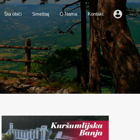
o
Vesti
Šta obići
Smeštaj
O Nama
Kontakt
Šta obići
Smeštaj
O Nama
Kontakt