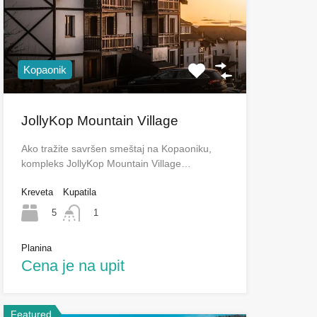
Kopaonik
JollyKop Mountain Village
Ako tražite savršen smeštaj na Kopaoniku,
kompleks JollyKop Mountain Village…
Kreveta
Kupatila
5
1
Planina
Cena je na upit
Featured