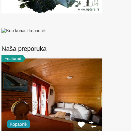
Naša preporuka
Featured
Kopaonik