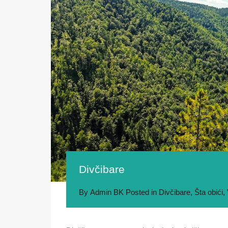
Divčibare
By
Admin BK
Posted in
Divčibare
,
Šta obići
,