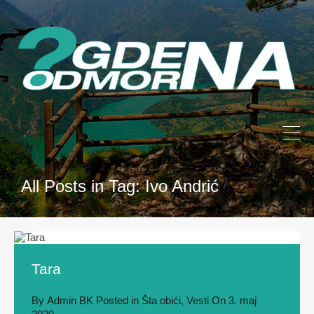
All Posts in Tag: Ivo Andrić
Tara
By
Admin BK
Posted in
Šta obići
,
Vesti
On
3. maj