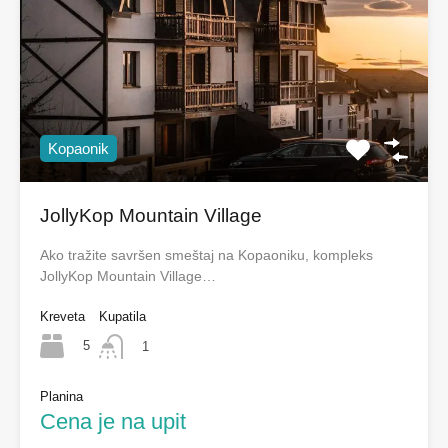
Kopaonik
JollyKop Mountain Village
Ako tražite savršen smeštaj na Kopaoniku, kompleks
JollyKop Mountain Village…
Kreveta
Kupatila
5
1
Planina
Cena je na upit