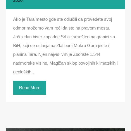
2020.
Ako je Tara mesto gde ste odlučili da provedete svoj
odmor možemo vam reći da ste na pravom mestu.
Još jedan biser zapadne Srbije smešten na granici sa
BiH, koji se oslanja na Zlatibor i Mokru Goru jeste i
planina Tara. Njen najviši vrh je Zborište 1.544
nadmorske visine. Magičan sklop povoljnih klimatskih i
geoloških…
Read More