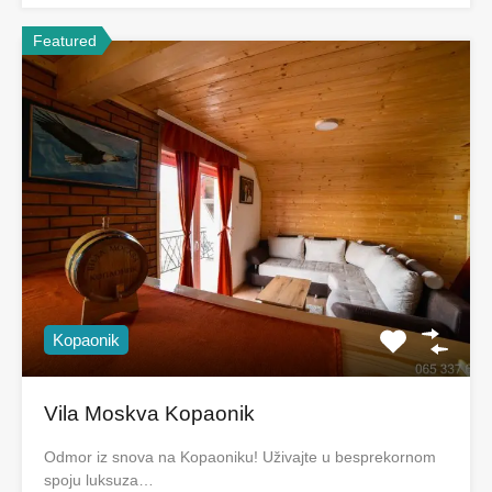
Featured
Kopaonik
Vila Moskva Kopaonik
Odmor iz snova na Kopaoniku! Uživajte u besprekornom
spoju luksuza…