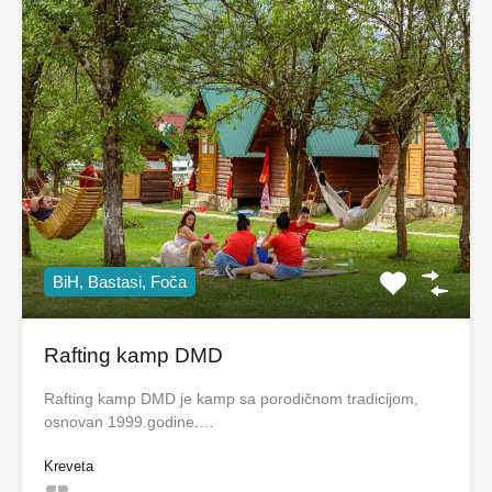
BiH, Bastasi, Foča
Rafting kamp DMD
Rafting kamp DMD je kamp sa porodičnom tradicijom,
osnovan 1999.godine.…
Kreveta