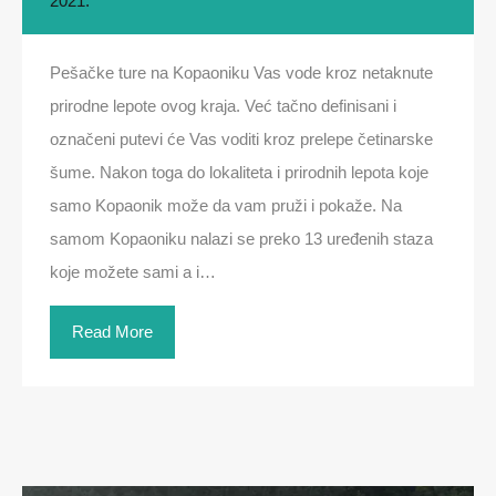
2021.
Pešačke ture na Kopaoniku Vas vode kroz netaknute
prirodne lepote ovog kraja. Već tačno definisani i
označeni putevi će Vas voditi kroz prelepe četinarske
šume. Nakon toga do lokaliteta i prirodnih lepota koje
samo Kopaonik može da vam pruži i pokaže. Na
samom Kopaoniku nalazi se preko 13 uređenih staza
koje možete sami a i…
Read More