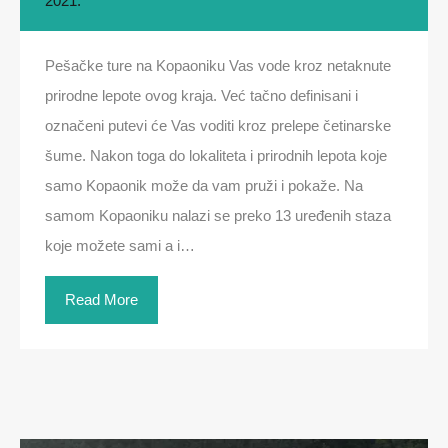
2021.
Pešačke ture na Kopaoniku Vas vode kroz netaknute
prirodne lepote ovog kraja. Već tačno definisani i
označeni putevi će Vas voditi kroz prelepe četinarske
šume. Nakon toga do lokaliteta i prirodnih lepota koje
samo Kopaonik može da vam pruži i pokaže. Na
samom Kopaoniku nalazi se preko 13 uređenih staza
koje možete sami a i…
Read More