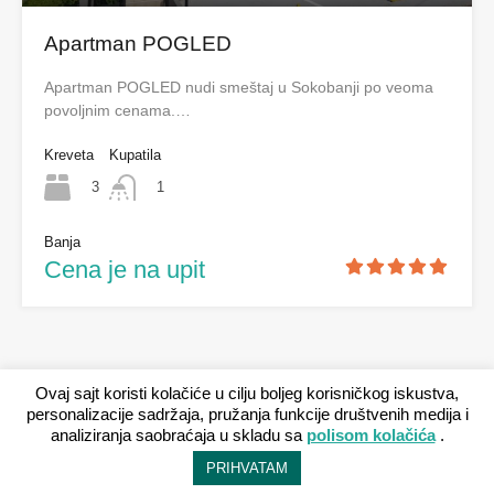
Apartman POGLED
Apartman POGLED nudi smeštaj u Sokobanji po veoma
povoljnim cenama.…
Kreveta
Kupatila
3
1
Banja
Cena je na upit
Ovaj sajt koristi kolačiće u cilju boljeg korisničkog iskustva,
personalizacije sadržaja, pružanja funkcije društvenih medija i
analiziranja saobraćaja u skladu sa
polisom kolačića
.
PRIHVATAM