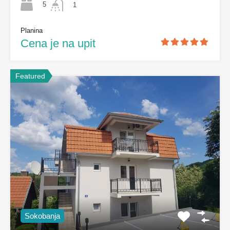
5
1
Planina
Cena je na upit
Featured
Sokobanja