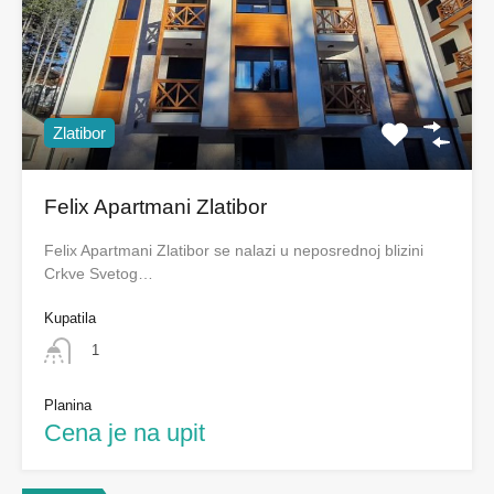
Zlatibor
Felix Apartmani Zlatibor
Felix Apartmani Zlatibor se nalazi u neposrednoj blizini
Crkve Svetog…
Kupatila
1
Planina
Cena je na upit