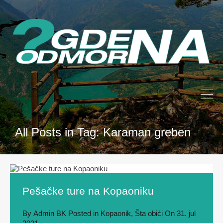
All Posts in Tag: Karaman greben
Pešačke ture na Kopaoniku
By
Admin BK
Posted in
Kopaonik
,
Šta obići
On
31. jul