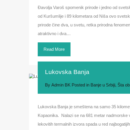
Đavolja Varoš spomenik prirode i jedno od svets
od Kuršumlije i 89 kilometara od Niša ovo svets
prirode čine dva, u svetu, retka prirodna fenomena.
atraktivno i dva…
Read More
Lukovska Banja
By
Admin BK
Posted in
Banje u Srbiji
,
Šta ob
Lukovska Banja je smeštena na samo 35 kilometa
Kopaonika. Nalazi se na 681 metar nadmorske v
lekovitih termalnih izvora spada u red najbogatiji