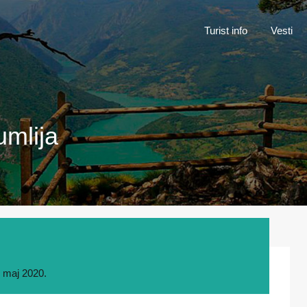
Turist inf
Turist info
Vesti
umlija
. maj 2020.