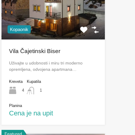
Kopaonik
Vila Čajetinski Biser
Uživajte u udobnosti i miru tri moderno
opremljena, odvojena apartmana…
Kreveta
Kupatila
4
1
Planina
Cena je na upit
Featured