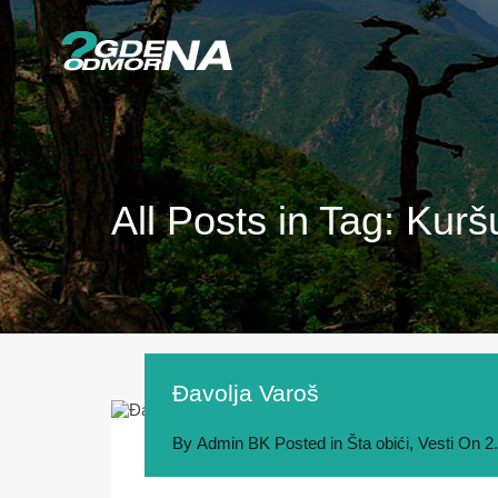
All Posts in Tag: Kurš
Đavolja Varoš
By
Admin BK
Posted in
Šta obići
,
Vesti
On
2