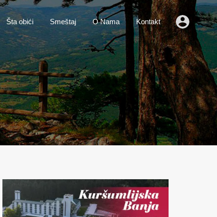
o
Vesti
Šta obići
Smeštaj
O Nama
Kontakt
Šta obići
Smeštaj
O Nama
Kontakt