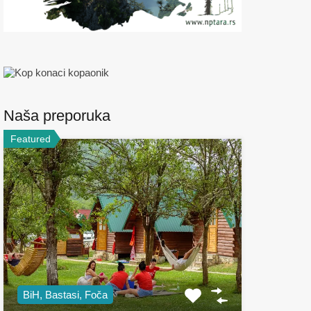
Naša preporuka
Featured
BiH, Bastasi, Foča