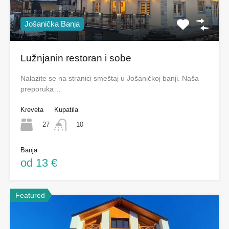
Jošanička Banja
Lužnjanin restoran i sobe
Nalazite se na stranici smeštaj u Jošaničkoj banji. Naša
preporuka…
Kreveta
Kupatila
27
10
Banja
od 13 €
Featured