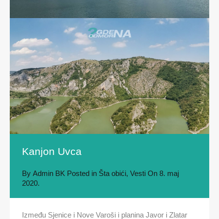
Kanjon Uvca
By
Admin BK
Posted in
Šta obići
,
Vesti
On
8. maj
2020.
Između Sjenice i Nove Varoši i planina Javor i Zlatar