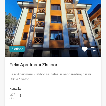
Zlatibor
Felix Apartmani Zlatibor
Felix Apartmani Zlatibor se nalazi u neposrednoj blizini
Crkve Svetog…
Kupatila
1