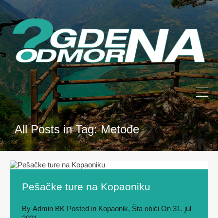
All Posts in Tag: Metođe
Pešačke ture na Kopaoniku
By
Admin BK
Posted in
Kopaonik
,
Šta obići
On
31. jul