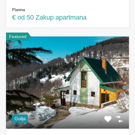
Planina
€ od 50 Zakup apartmana
Featured
Golija