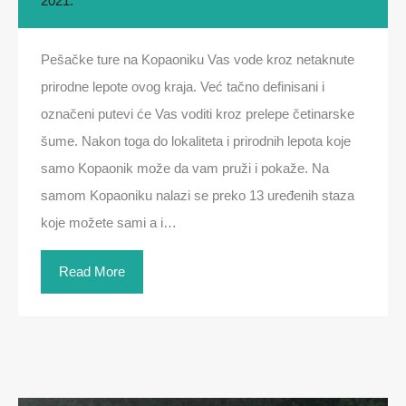
2021.
Pešačke ture na Kopaoniku Vas vode kroz netaknute
prirodne lepote ovog kraja. Već tačno definisani i
označeni putevi će Vas voditi kroz prelepe četinarske
šume. Nakon toga do lokaliteta i prirodnih lepota koje
samo Kopaonik može da vam pruži i pokaže. Na
samom Kopaoniku nalazi se preko 13 uređenih staza
koje možete sami a i…
Read More