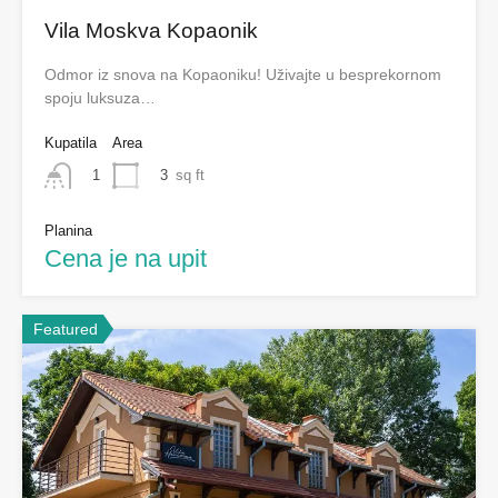
Vila Moskva Kopaonik
Odmor iz snova na Kopaoniku! Uživajte u besprekornom
spoju luksuza…
Kupatila
Area
3
sq ft
1
Planina
Cena je na upit
Featured