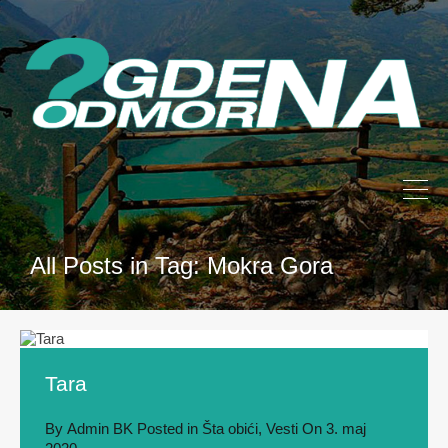
All Posts in Tag: Mokra Gora
Tara
By
Admin BK
Posted in
Šta obići
,
Vesti
On
3. maj