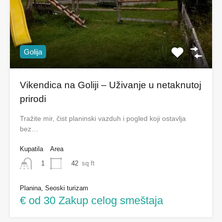
Golija
Vikendica na Goliji – Uživanje u netaknutoj
prirodi
Tražite mir, čist planinski vazduh i pogled koji ostavlja
bez…
Kupatila
Area
42
sq ft
1
Planina, Seoski turizam
€ od 30 Zakup celog smeštaja