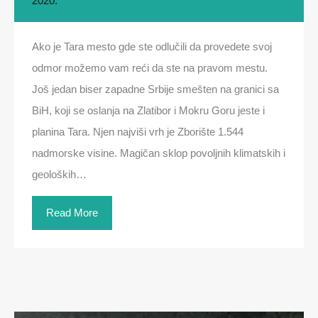
2020.
Ako je Tara mesto gde ste odlučili da provedete svoj
odmor možemo vam reći da ste na pravom mestu.
Još jedan biser zapadne Srbije smešten na granici sa
BiH, koji se oslanja na Zlatibor i Mokru Goru jeste i
planina Tara. Njen najviši vrh je Zborište 1.544
nadmorske visine. Magičan sklop povoljnih klimatskih i
geoloških…
Read More