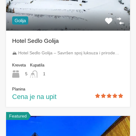
Golija
Hotel Sedlo Golija
🏔️ Hotel Sedlo Golija – Savršen spoj luksuza i prirode…
Kreveta
Kupatila
5
1
Planina
Cena je na upit
Featured