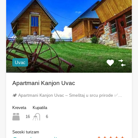
Uvac
Apartmani Kanjon Uvac
🏕️ Apartmani Kanjon Uvac – Smeštaj u srcu prirode ✅…
Kreveta
Kupatila
16
6
Seoski turizam