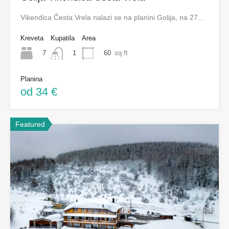
Vikendica Česta Vrela nalazi se na planini Golija, na 27…
Kreveta
Kupatila
Area
7
60
sq ft
1
Planina
od 34 €
Featured