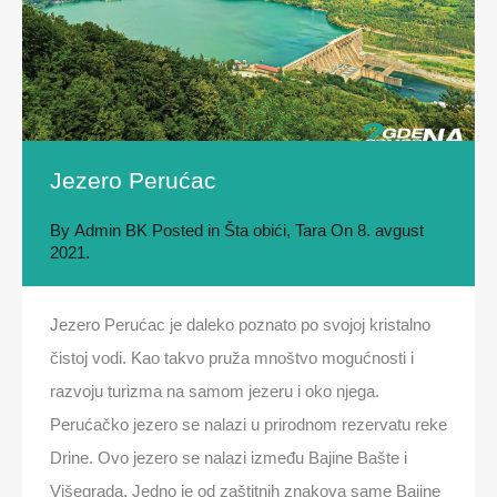
Jezero Perućac
By
Admin BK
Posted in
Šta obići
,
Tara
On
8. avgust
2021.
Jezero Perućac je daleko poznato po svojoj kristalno
čistoj vodi. Kao takvo pruža mnoštvo mogućnosti i
razvoju turizma na samom jezeru i oko njega.
Perućačko jezero se nalazi u prirodnom rezervatu reke
Drine. Ovo jezero se nalazi između Bajine Bašte i
Višegrada. Jedno je od zaštitnih znakova same Bajine