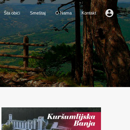
o
Vesti
Šta obići
Smeštaj
O Nama
Kontakt
Šta obići
Smeštaj
O Nama
Kontakt