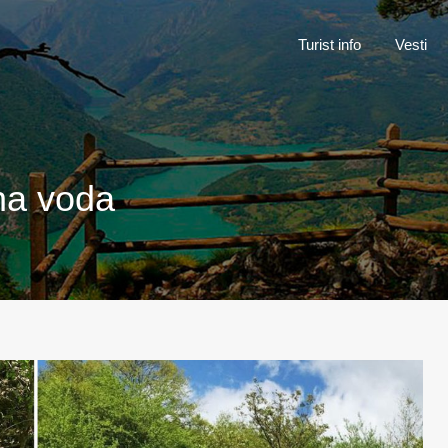
Turist inf
Turist info
Vesti
ina voda