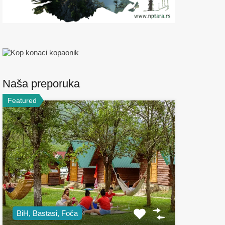
Naša preporuka
Featured
BiH, Bastasi, Foča