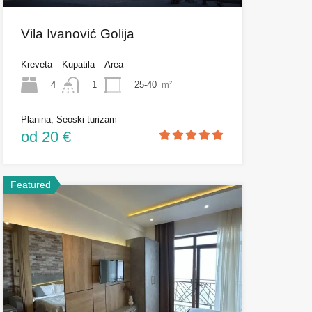
Vila Ivanović Golija
Kreveta
Kupatila
Area
4
25-40
m²
1
Planina, Seoski turizam
od 20 €
Featured