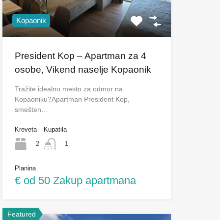
Kopaonik
President Kop – Apartman za 4
osobe, Vikend naselje Kopaonik
Tražite idealno mesto za odmor na
Kopaoniku?Apartman President Kop,
smešten…
Kreveta
Kupatila
2
1
Planina
€ od 50 Zakup apartmana
Featured