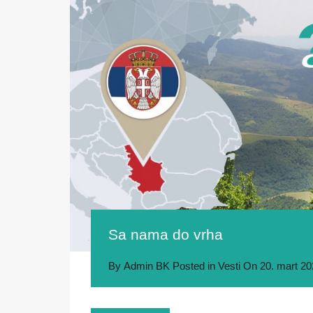
Sa nama do vrha
By
Admin BK
Posted in
Vesti
On
20. mart 20