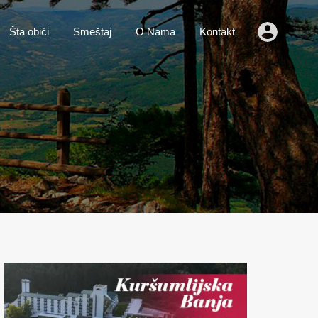
o
Vesti
Šta obići
Smeštaj
O Nama
Kontakt
Šta obići
Smeštaj
O Nama
Kontakt