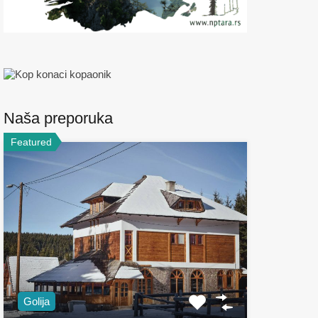
Naša preporuka
Featured
Golija