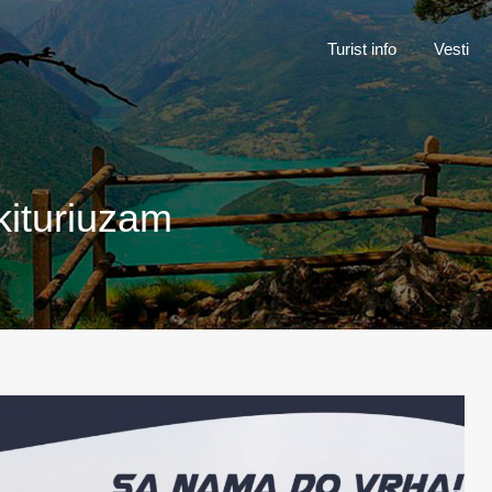
Turist inf
Turist info
Vesti
kituriuzam