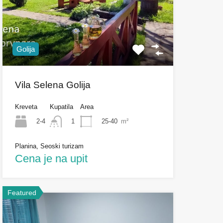
Golija
Vila Selena Golija
Kreveta
Kupatila
Area
2-4
25-40
m²
1
Planina, Seoski turizam
Cena je na upit
Featured