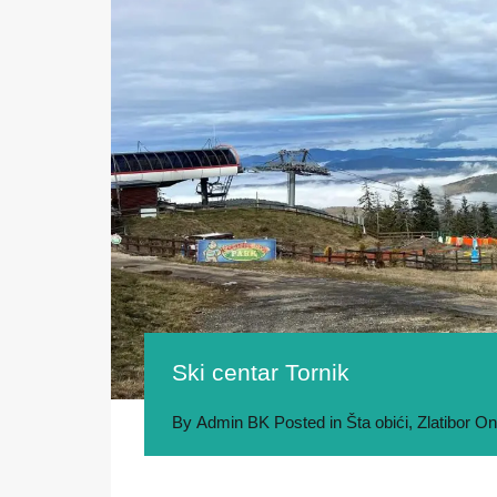
Ski centar Tornik
By
Admin BK
Posted in
Šta obići
,
Zlatibor
O