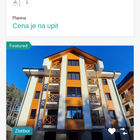
1
Planina
Cena je na upit
Featured
Zlatibor