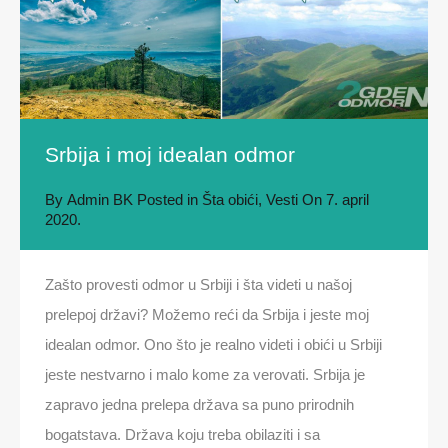
Srbija i moj idealan odmor
By
Admin BK
Posted in
Šta obići
,
Vesti
On
7. april
2020.
Zašto provesti odmor u Srbiji i šta videti u našoj
prelepoj državi? Možemo reći da Srbija i jeste moj
idealan odmor. Ono što je realno videti i obići u Srbiji
jeste nestvarno i malo kome za verovati. Srbija je
zapravo jedna prelepa država sa puno prirodnih
bogatstava. Država koju treba obilaziti i sa