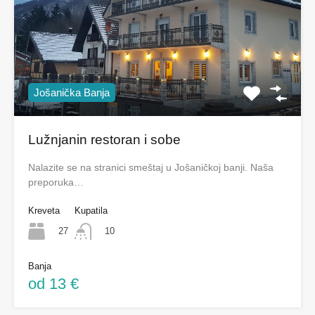
Jošanička Banja
Lužnjanin restoran i sobe
Nalazite se na stranici smeštaj u Jošaničkoj banji. Naša
preporuka…
Kreveta
Kupatila
27
10
Banja
od 13 €