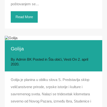
poštovanjem se…
Read More
Golija
By
Admin BK
Posted in
Šta obići
,
Vesti
On
2. april
2020.
Golija je planina u obliku slova S. Predstavlja sklop
veličanstvene prirode, srpske istorije i kulture i
savremenog sveta. Nalazi se tridesetak kilometara
severno od Novog Pazara, između Ibra, Studenice i