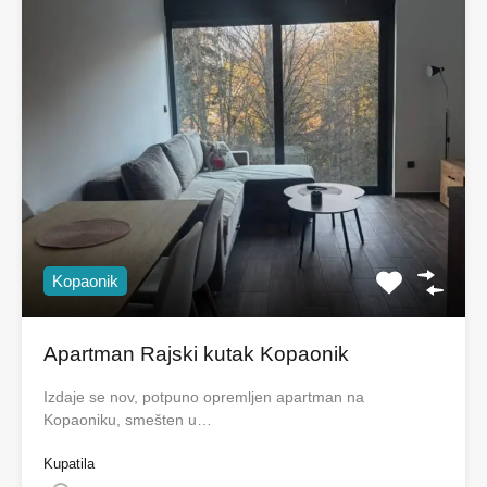
Kopaonik
Apartman Rajski kutak Kopaonik
Izdaje se nov, potpuno opremljen apartman na
Kopaoniku, smešten u…
Kupatila