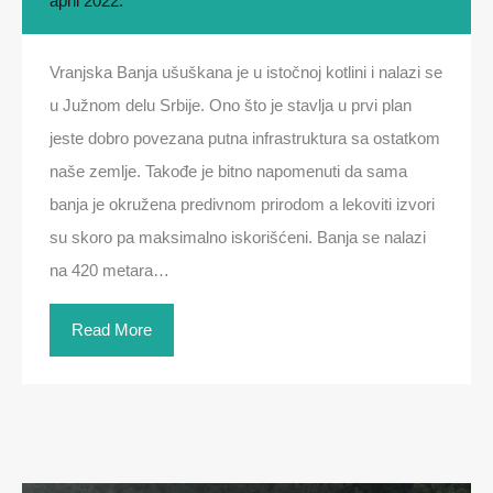
april 2022.
Vranjska Banja ušuškana je u istočnoj kotlini i nalazi se
u Južnom delu Srbije. Ono što je stavlja u prvi plan
jeste dobro povezana putna infrastruktura sa ostatkom
naše zemlje. Takođe je bitno napomenuti da sama
banja je okružena predivnom prirodom a lekoviti izvori
su skoro pa maksimalno iskorišćeni. Banja se nalazi
na 420 metara…
Read More