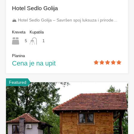
Hotel Sedlo Golija
🏔️ Hotel Sedlo Golija – Savršen spoj luksuza i prirode…
Kreveta
Kupatila
5
1
Planina
Cena je na upit
Featured