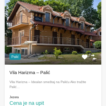
Palić
Vila Harizma – Palić
Vila Harizna – Idealan smeštaj na Paliću Ako tražite
Palić…
Jezera
Cena je na upit