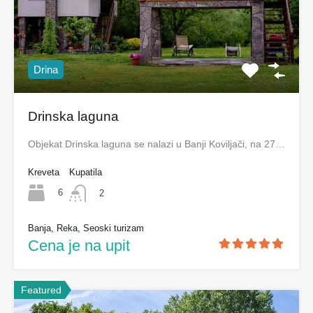
Drina
Drinska laguna
Objekat Drinska laguna se nalazi u Banji Koviljači, na 27…
Kreveta
Kupatila
6
2
Banja, Reka, Seoski turizam
Cena je na upit
Featured