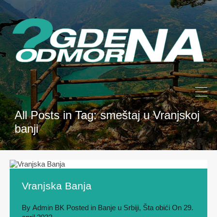
All Posts in Tag: smeštaj u Vranjskoj
banji
Vranjska Banja
By
Admin BK
Posted in
Banje u Srbiji
,
Šta obići
On
29.