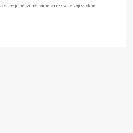
d najbolje očuvanih prirodnih rezrvata koji svakom
i…