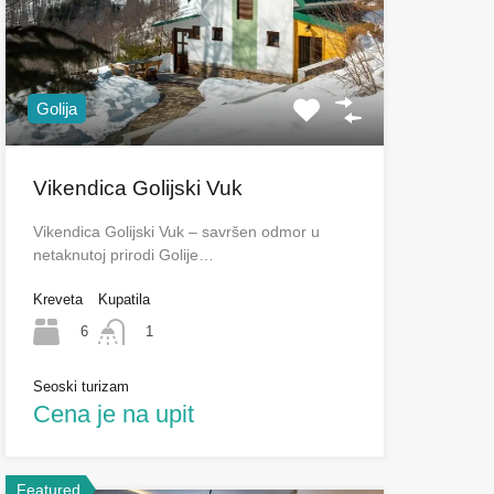
Golija
Vikendica Golijski Vuk
Vikendica Golijski Vuk – savršen odmor u
netaknutoj prirodi Golije…
Kreveta
Kupatila
6
1
Seoski turizam
Cena je na upit
Featured