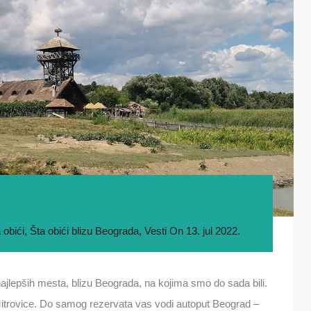
 obići
,
Šta obići blizu Beograda
,
Vesti
On
13. jul 2022.
najlepših mesta, blizu Beograda, na kojima smo do sada bili.
trovice. Do samog rezervata vas vodi autoput Beograd –