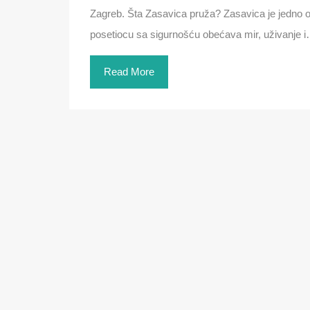
Zagreb. Šta Zasavica pruža? Zasavica je jedno o
posetiocu sa sigurnošću obećava mir, uživanje 
Read More