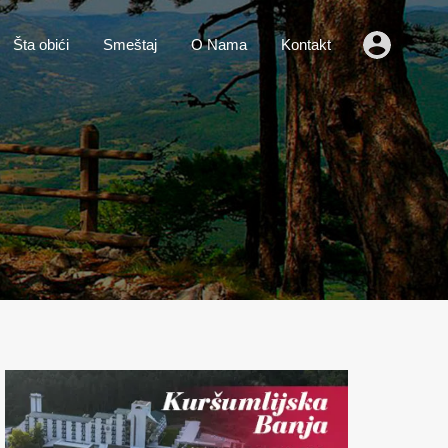
o
Vesti
Šta obići
Smeštaj
O Nama
Kontakt
Šta obići
Smeštaj
O Nama
Kontakt