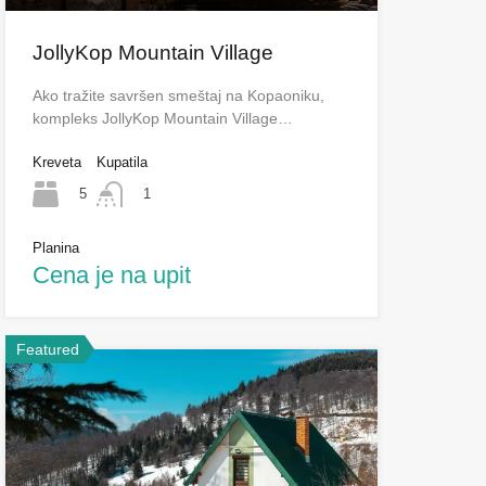
JollyKop Mountain Village
Ako tražite savršen smeštaj na Kopaoniku,
kompleks JollyKop Mountain Village…
Kreveta
Kupatila
5
1
Planina
Cena je na upit
Featured