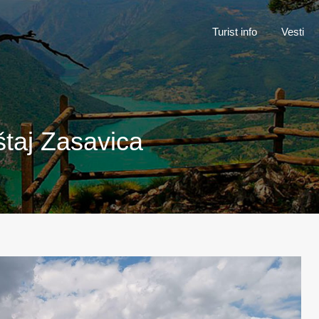
Turist inf
Turist info
Vesti
štaj Zasavica