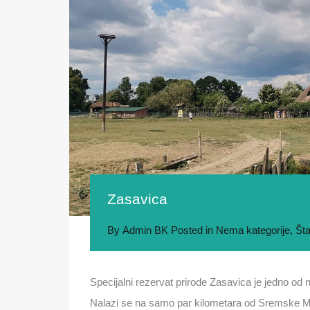
Zasavica
By
Admin BK
Posted in
Nema kategorije
,
Šta
Specijalni rezervat prirode Zasavica je jedno od 
Nalazi se na samo par kilometara od Sremske Mi