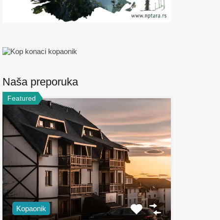
Naša preporuka
Featured
Kopaonik