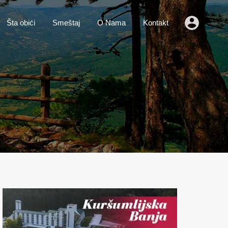
o
Vesti
Šta obići
Smeštaj
O Nama
Kontakt
Šta obići
Smeštaj
O Nama
Kontakt