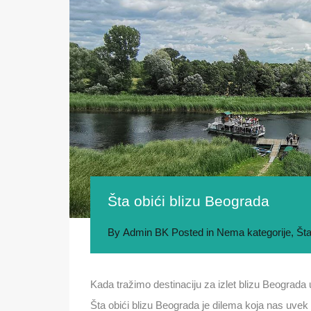
Šta obići blizu Beograda
By
Admin BK
Posted in
Nema kategorije
,
Šta
Kada tražimo destinaciju za izlet blizu Beograda
Šta obići blizu Beograda je dilema koja nas uvek