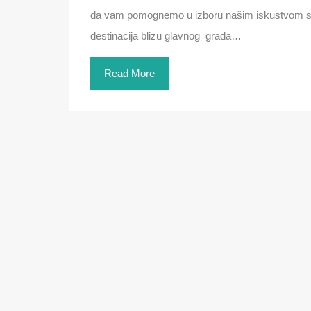
da vam pomognemo u izboru našim iskustvom sa p
destinacija blizu glavnog grada…
Read More