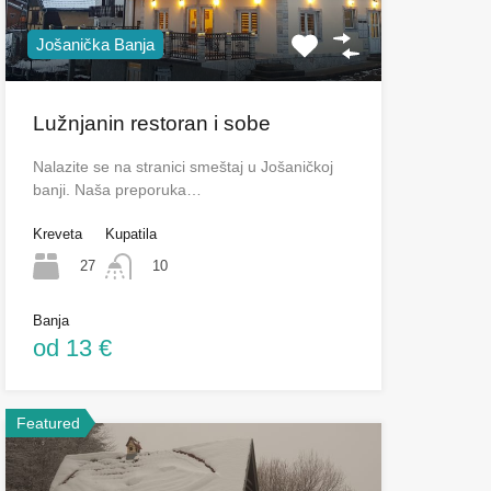
Jošanička Banja
Lužnjanin restoran i sobe
Nalazite se na stranici smeštaj u Jošaničkoj
banji. Naša preporuka…
Kreveta
Kupatila
27
10
Banja
od 13 €
Featured