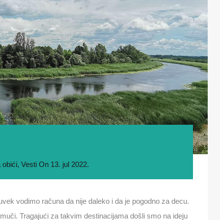
 obići
,
Vesti
On
13. jul 2022.
 uvek vodimo računa da nije daleko i da je pogodno za decu.
 muči. Tragajući za takvim destinacijama došli smo na ideju