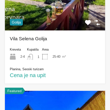
Golija
Vila Selena Golija
Kreveta
Kupatila
Area
2-4
25-40
m²
1
Planina, Seoski turizam
Cena je na upit
Featured