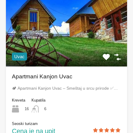
Uvac
Apartmani Kanjon Uvac
🏕️ Apartmani Kanjon Uvac – Smeštaj u srcu prirode ✅…
Kreveta
Kupatila
16
6
Seoski turizam
Cena je na upit