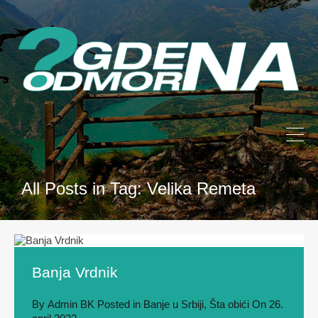
All Posts in Tag: Velika Remeta
Banja Vrdnik
By
Admin BK
Posted in
Banje u Srbiji
,
Šta obići
On
26.