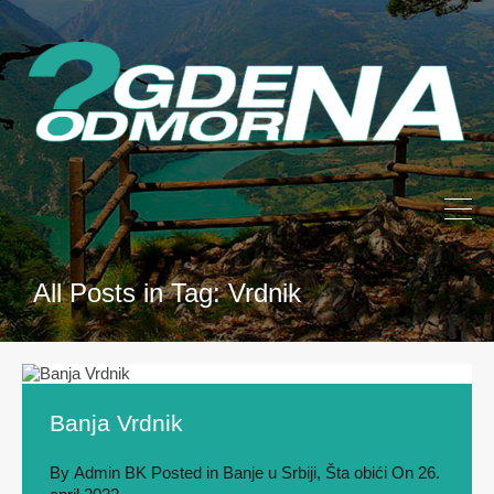
All Posts in Tag: Vrdnik
Banja Vrdnik
By
Admin BK
Posted in
Banje u Srbiji
,
Šta obići
On
26.