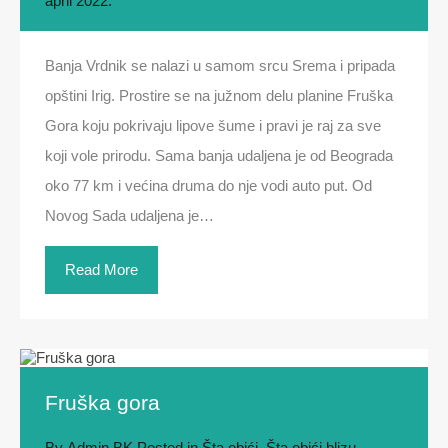
april 2022.
Banja Vrdnik se nalazi u samom srcu Srema i pripada
opštini Irig. Prostire se na južnom delu planine Fruška
Gora koju pokrivaju lipove šume i pravi je raj za sve
koji vole prirodu. Sama banja udaljena je od Beograda
oko 77 km i većina druma do nje vodi auto put. Od
Novog Sada udaljena je…
Read More
Fruška gora
By
Admin BK
Posted in
Šta obići
,
Šta obići blizu