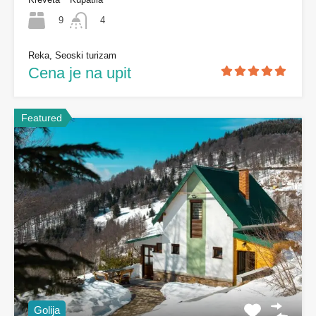
9
4
Reka, Seoski turizam
Cena je na upit
Featured
Golija