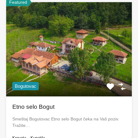
Featured
Bogutovac
Etno selo Bogut
Smeštaj Bogutovac Etno selo Bogut čeka na Vaš poziv.
Tražite…
Kreveta
Kupatila