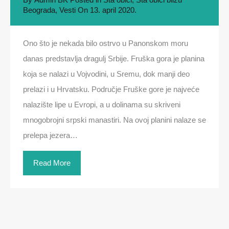
Beograda
,
Vesti
On
13. april 2020.
Ono što je nekada bilo ostrvo u Panonskom moru
danas predstavlja dragulj Srbije. Fruška gora je planina
koja se nalazi u Vojvodini, u Sremu, dok manji deo
prelazi i u Hrvatsku. Područje Fruške gore je najveće
nalazište lipe u Evropi, a u dolinama su skriveni
mnogobrojni srpski manastiri. Na ovoj planini nalaze se
prelepa jezera…
Read More