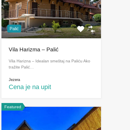
Palić
Vila Harizma – Palić
Vila Harizna – Idealan smeštaj na Paliću Ako
tražite Palić…
Jezera
Cena je na upit
Featured