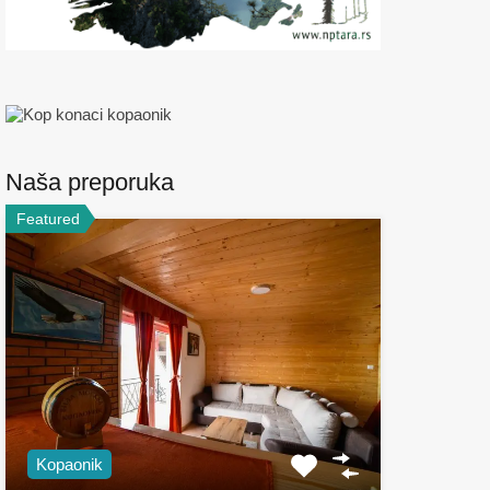
Naša preporuka
Featured
Kopaonik