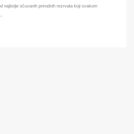
d najbolje očuvanih prirodnih rezrvata koji svakom
i…