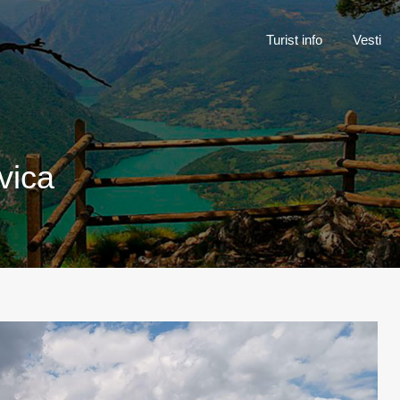
Turist inf
Turist info
Vesti
vica