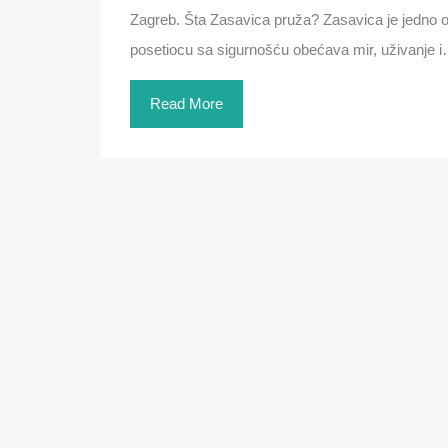
Zagreb. Šta Zasavica pruža? Zasavica je jedno o
posetiocu sa sigurnošću obećava mir, uživanje 
Read More