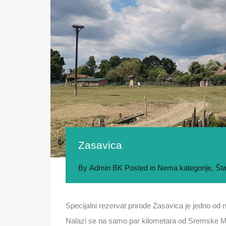
Zasavica
By
Admin BK
Posted in
Nema kategorije
,
Šta
Specijalni rezervat prirode Zasavica je jedno od 
Nalazi se na samo par kilometara od Sremske Mi