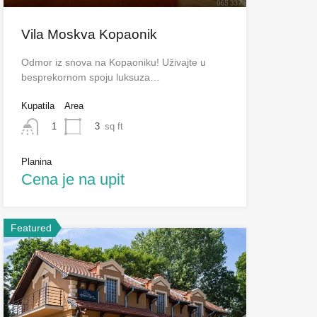
Vila Moskva Kopaonik
Odmor iz snova na Kopaoniku! Uživajte u
besprekornom spoju luksuza…
Kupatila
Area
3
sq ft
1
Planina
Cena je na upit
Featured