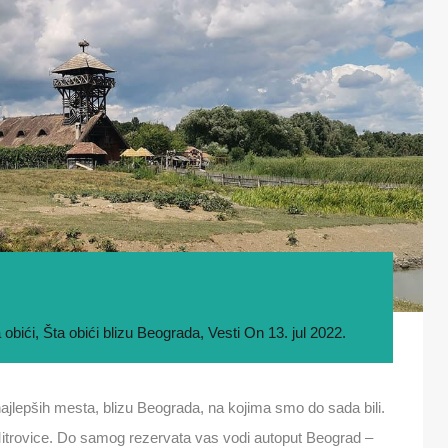
 obići
,
Šta obići blizu Beograda
,
Vesti
On
13. jul 2022.
najlepših mesta, blizu Beograda, na kojima smo do sada bili.
trovice. Do samog rezervata vas vodi autoput Beograd –