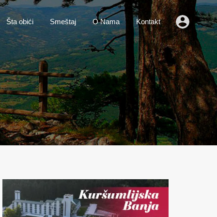
o
Vesti
Šta obići
Smeštaj
O Nama
Kontakt
Šta obići
Smeštaj
O Nama
Kontakt