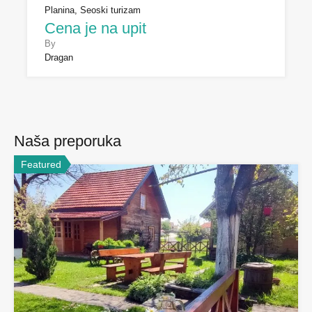
Planina, Seoski turizam
Cena je na upit
By
Dragan
Naša preporuka
Featured