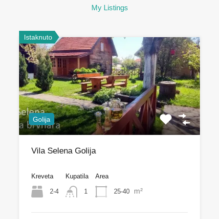
My Listings
Istaknuto
Golija
Vila Selena Golija
Kreveta
Kupatila
Area
m²
2-4
25-40
1