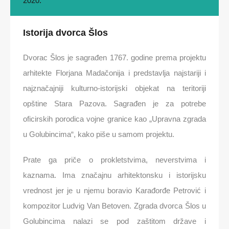
2020.
Istorija dvorca Šlos
Dvorac Šlos je sagrađen 1767. godine prema projektu
arhitekte Florjana Madačonija i predstavlja najstariji i
najznačajniji kulturno-istorijski objekat na teritoriji
opštine Stara Pazova. Sagrađen je za potrebe
oficirskih porodica vojne granice kao „Upravna zgrada
u Golubincima“, kako piše u samom projektu.
Prate ga priče o prokletstvima, neverstvima i
kaznama. Ima značajnu arhitektonsku i istorijsku
vrednost jer je u njemu boravio Karađorđe Petrović i
kompozitor Ludvig Van Betoven. Zgrada dvorca Šlos u
Golubincima nalazi se pod zaštitom države i