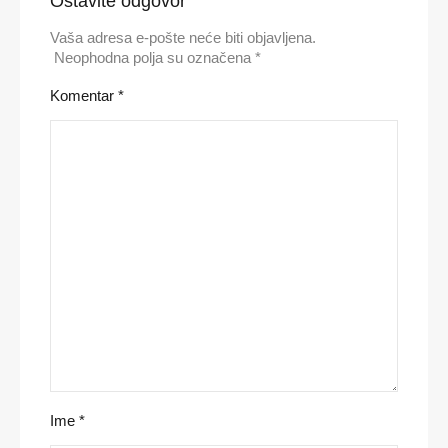
Ostavite odgovor
Vaša adresa e-pošte neće biti objavljena.
Neophodna polja su označena
*
Komentar
*
Ime
*