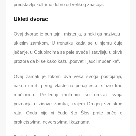
predstavlja kulturno dobro od velikog značaja.
Ukleti dvorac
Ovaj dvorac je pun tajni, misterija, a neki ga nazivaju i
ukletim zamkom. U trenutku kada se u njemu čuje
ječanje, u Golubincima se pale sveće i stavljaju u okvir
prozora da bi se kako kažu „posvetili jauci mučenika“.
Ovaj zamak je tokom dva veka svoga postojanja,
nakon smrti prvog vlastelina ponajčešće služio kao
mučionica. Poslednji mučenici su urezali svoja
priznanja u zidove zamka, krajem Drugog svetskog
rata. Onda nije ni čudo što Šlos prate priče o
prokletstvima, neverstvima i kaznama.