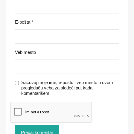
E-pošta
*
Veb mesto
Sačuvaj moje ime, e-poštu i veb mesto u ovom
pregledaču veba za sledeći put kada
komentarišem.