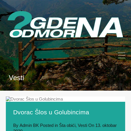
Vesti
Dvorac Šlos u Golubincima
By
Admin BK
Posted in
Šta obići
,
Vesti
On
13. oktobar