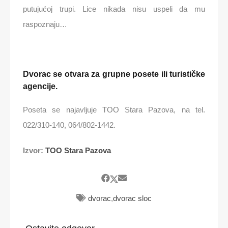
putujućoj trupi. Lice nikada nisu uspeli da mu
raspoznaju…
Dvorac se otvara za grupne posete ili turističke
agencije.
Poseta se najavljuje TOO Stara Pazova, na tel.
022/310-140, 064/802-1442.
Izvor:
TOO Stara Pazova
dvorac
,
dvorac sloc