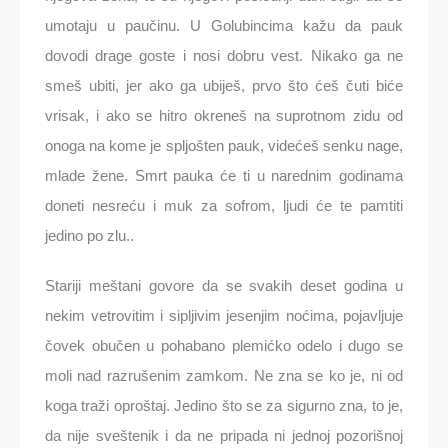
umotaju u paučinu. U Golubincima kažu da pauk
dovodi drage goste i nosi dobru vest. Nikako ga ne
smeš ubiti, jer ako ga ubiješ, prvo što ćeš čuti biće
vrisak, i ako se hitro okreneš na suprotnom zidu od
onoga na kome je spljošten pauk, videćeš senku nage,
mlade žene. Smrt pauka će ti u narednim godinama
doneti nesreću i muk za sofrom, ljudi će te pamtiti
jedino po zlu..
Stariji meštani govore da se svakih deset godina u
nekim vetrovitim i sipljivim jesenjim noćima, pojavljuje
čovek obučen u pohabano plemićko odelo i dugo se
moli nad razrušenim zamkom. Ne zna se ko je, ni od
koga traži oproštaj. Jedino što se za sigurno zna, to je,
da nije sveštenik i da ne pripada ni jednoj pozorišnoj