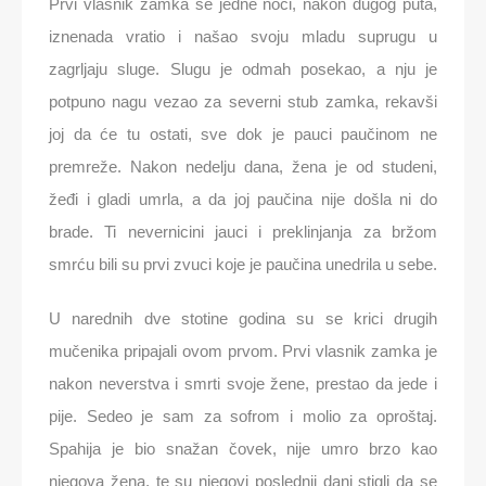
Prvi vlasnik zamka se jedne noći, nakon dugog puta,
iznenada vratio i našao svoju mladu suprugu u
zagrljaju sluge. Slugu je odmah posekao, a nju je
potpuno nagu vezao za severni stub zamka, rekavši
joj da će tu ostati, sve dok je pauci paučinom ne
premreže. Nakon nedelju dana, žena je od studeni,
žeđi i gladi umrla, a da joj paučina nije došla ni do
brade. Ti nevernicini jauci i preklinjanja za bržom
smrću bili su prvi zvuci koje je paučina unedrila u sebe.
U narednih dve stotine godina su se krici drugih
mučenika pripajali ovom prvom. Prvi vlasnik zamka je
nakon neverstva i smrti svoje žene, prestao da jede i
pije. Sedeo je sam za sofrom i molio za oproštaj.
Spahija je bio snažan čovek, nije umro brzo kao
njegova žena, te su njegovi poslednji dani stigli da se