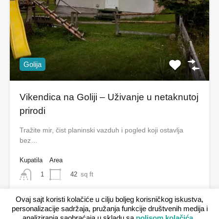
Golija
Vikendica na Goliji – Uživanje u netaknutoj
prirodi
Tražite mir, čist planinski vazduh i pogled koji ostavlja
bez…
Kupatila
Area
42
sq ft
1
Ovaj sajt koristi kolačiće u cilju boljeg korisničkog iskustva,
Planina, Seoski turizam
personalizacije sadržaja, pružanja funkcije društvenih medija i
€ od 30 Zakup celog smeštaja
analiziranja saobraćaja u skladu sa
polisom kolačića
.