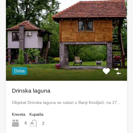
Drina
Drinska laguna
Objekat Drinska laguna se nalazi u Banji Koviljači, na 27…
Kreveta
Kupatila
6
2