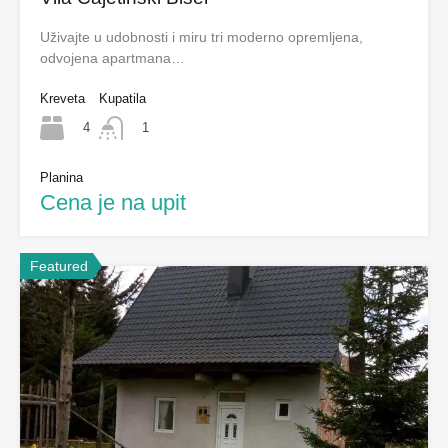
Uživajte u udobnosti i miru tri moderno opremljena,
odvojena apartmana…
Kreveta
Kupatila
4
1
Planina
Cena je na upit
Featured