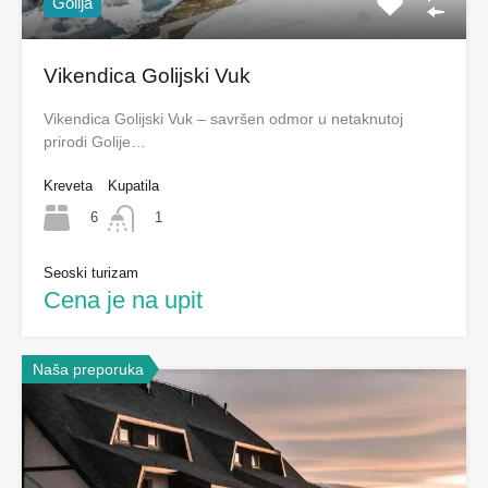
Golija
Vikendica Golijski Vuk
Vikendica Golijski Vuk – savršen odmor u netaknutoj
prirodi Golije…
Kreveta
Kupatila
6
1
Seoski turizam
Cena je na upit
Naša preporuka