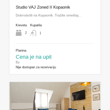
Studio VAJ Zoned II Kopaonik
Dobrodošli na Kopaonik. Tražite smeštaj…
Kreveta
Kupatila
2
1
Planina
Cena je na upit
By
Nije dostupan za rezervaciju