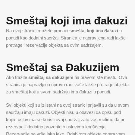
Smeštaj koji ima đakuzi
Na ovoj stranici možete pronaći
smeštaj koji ima đakuzi
u
ponudi kao dodatni sadržaj. Stranica je napravljena radi lakše
pretrage i rezervacije objekta sa ovim sadržajem.
Smeštaj sa Đakuzijem
Ako tražite
smeštaj sa đakuzijem
na pravom ste mestu. Ova
stranica je napravljena upravo radi vaše lakše pretrage objekta
za smeštaj koji u svom sadržaju ima đakuzi u ponudi.
Svi objekti koji su izlistani na ovoj stranici prijavili su da u svom
sadržaju imaju đakuzi. Objekti nisu u obavezi da opišu pod
kojim uslovima se koristi ovaj sadržaj zato vas molimo da pri
rezervaciji dodatno proverite o uslovima korišćenja.
Rezervacije se vrše jako lako. Odabirom objekta otvara vam