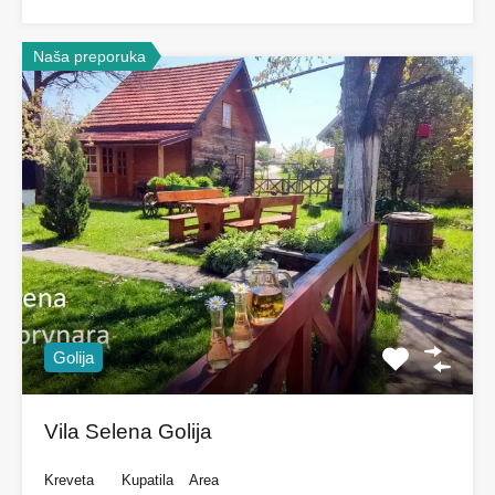
Naša preporuka
Golija
Vila Selena Golija
Kreveta
Kupatila
Area