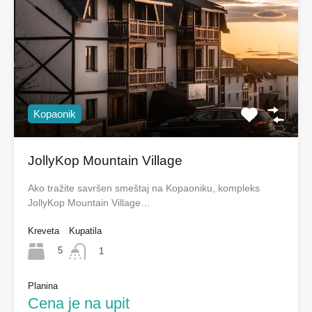
Kopaonik
JollyKop Mountain Village
Ako tražite savršen smeštaj na Kopaoniku, kompleks
JollyKop Mountain Village…
Kreveta
Kupatila
5
1
Planina
Cena je na upit