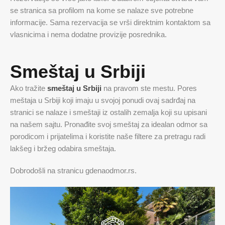
se stranica sa profilom na kome se nalaze sve potrebne
informacije. Sama rezervacija se vrši direktnim kontaktom sa
vlasnicima i nema dodatne provizije posrednika.
Smeštaj u Srbiji
Ako tražite
smeštaj u Srbiji
na pravom ste mestu. Pores
meštaja u Srbiji koji imaju u svojoj ponudi ovaj sadrđaj na
stranici se nalaze i smeštaji iz ostalih zemalja koji su upisani
na našem sajtu. Pronađite svoj smeštaj za idealan odmor sa
porodicom i prijatelima i koristite naše filtere za pretragu radi
lakšeg i bržeg odabira smeštaja.
Dobrodošli na stranicu gdenaodmor.rs.