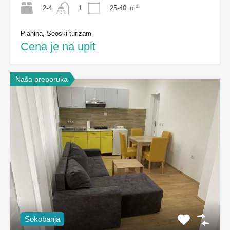
2-4
25-40
m²
1
Planina, Seoski turizam
Cena je na upit
Naša preporuka
Sokobanja