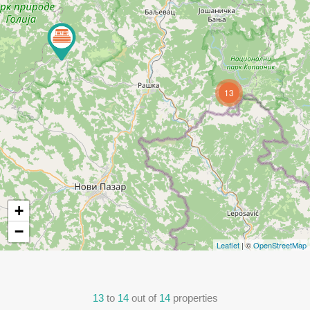
13
+
−
Leaflet
| ©
OpenStreetMap
13
to
14
out of
14
properties