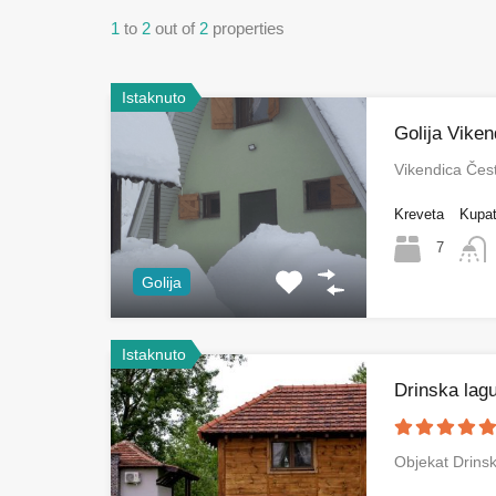
1
to
2
out of
2
properties
Istaknuto
Golija Viken
Vikendica Čes
Kreveta
Kupat
7
Golija
Istaknuto
Drinska lag
Objekat Drins