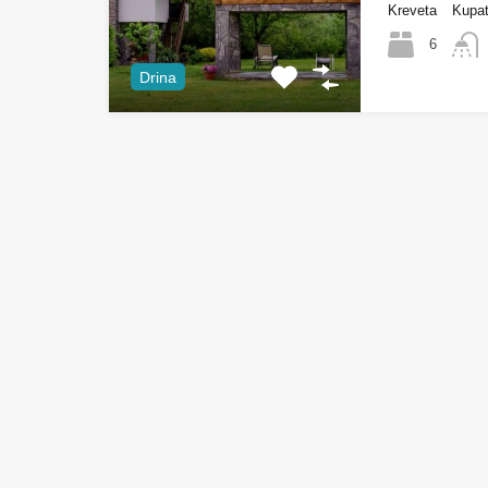
Kreveta
Kupat
6
Drina