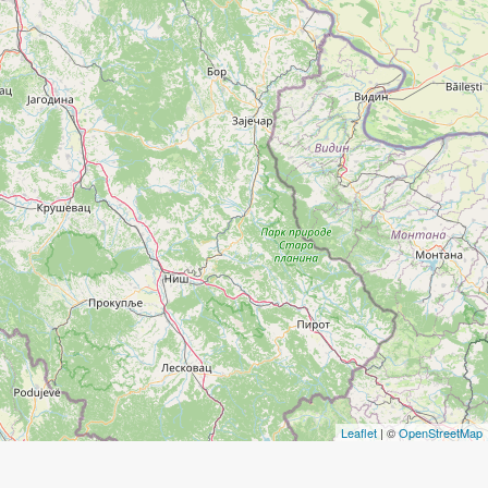
Leaflet
| ©
OpenStreetMap