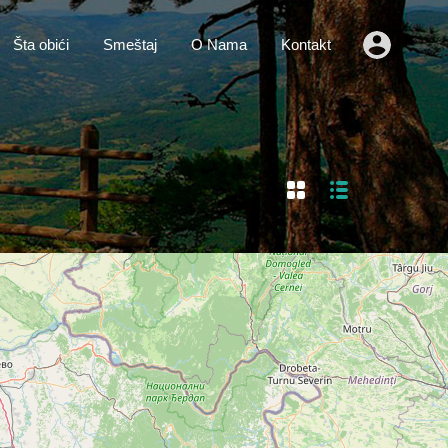
o
Vesti
Šta obići
Smeštaj
O Nama
Kontakt
Šta obići
Smeštaj
O Nama
Kontakt