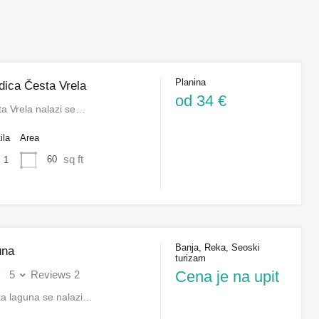
Planina
dica Česta Vrela
od 34 €
ta Vrela nalazi se…
ila
Area
sq ft
60
1
Banja, Reka, Seoski
una
turizam
Cena je na upit
5
Reviews 2
ka laguna se nalazi…