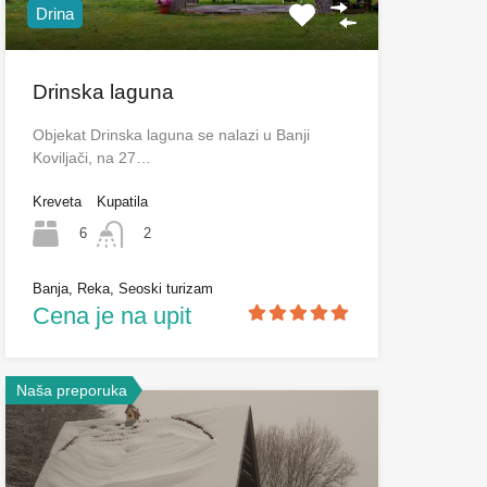
Drina
Drinska laguna
Objekat Drinska laguna se nalazi u Banji
Koviljači, na 27…
Kreveta
Kupatila
6
2
Banja, Reka, Seoski turizam
Cena je na upit
Naša preporuka