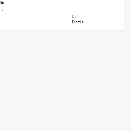
ila
2
By
Djordje