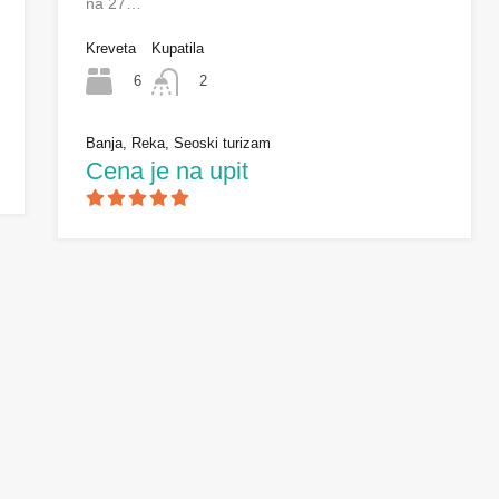
na 27…
Kreveta
Kupatila
6
2
Banja, Reka, Seoski turizam
Cena je na upit