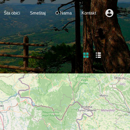
o
Vesti
Šta obići
Smeštaj
O Nama
Kontakt
Šta obići
Smeštaj
O Nama
Kontakt