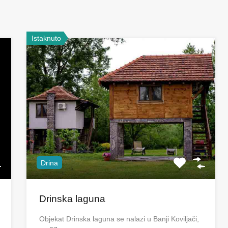
Istaknuto
Drina
Drinska laguna
Objekat Drinska laguna se nalazi u Banji Koviljači,