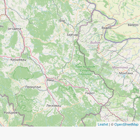
Leaflet
| ©
OpenStreetMap