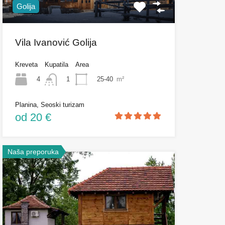
Golija
Vila Ivanović Golija
Kreveta
Kupatila
Area
4
25-40
m²
1
Planina, Seoski turizam
od 20 €
Naša preporuka