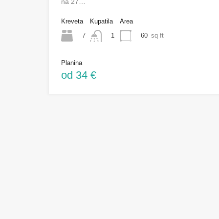
na 27…
Kreveta
Kupatila
Area
7
60
sq ft
1
Planina
od 34 €