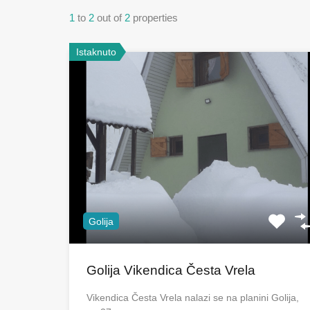
1
to
2
out of
2
properties
Istaknuto
Golija
Golija Vikendica Česta Vrela
Vikendica Česta Vrela nalazi se na planini Golija,