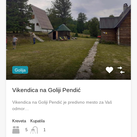
Golija
Vikendica na Goliji Pendić
Vikendica na Goliji Pendić je predivno mesto za Vaš
odmor…
Kreveta
Kupatila
5
1