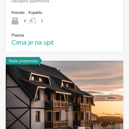
odvojena apartmana…
Kreveta
Kupatila
4
1
Planina
Cena je na upit
Naša preporuka