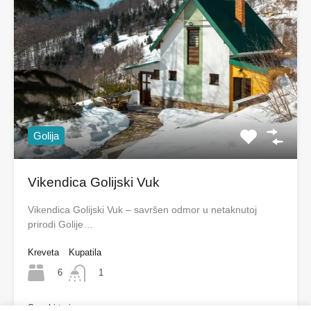
Golija
Vikendica Golijski Vuk
Vikendica Golijski Vuk – savršen odmor u netaknutoj
prirodi Golije…
Kreveta
Kupatila
6
1
Seoski turizam