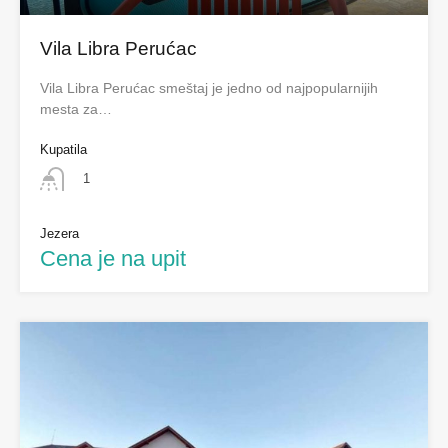
Vila Libra Perućac
Vila Libra Perućac smeštaj je jedno od najpopularnijih
mesta za…
Kupatila
1
Jezera
Cena je na upit