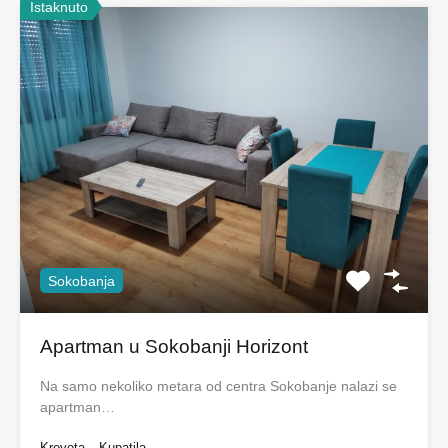
Istaknuto
Sokobanja
Apartman u Sokobanji Horizont
Na samo nekoliko metara od centra Sokobanje nalazi se
apartman…
Kreveta
Kupatila