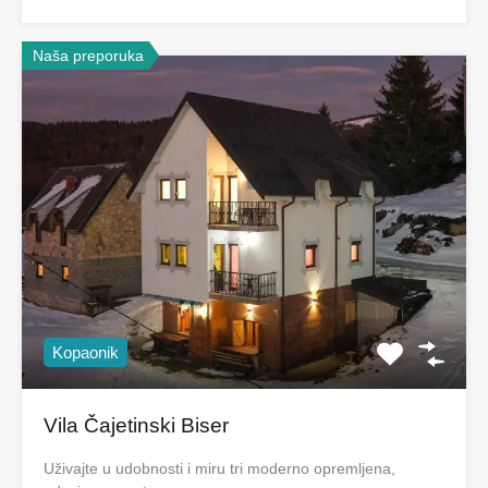
Naša preporuka
Kopaonik
Vila Čajetinski Biser
Uživajte u udobnosti i miru tri moderno opremljena,