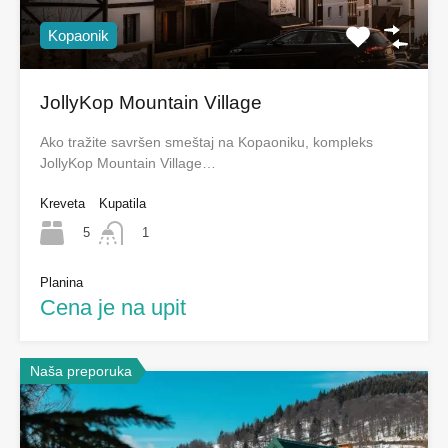
Kopaonik
JollyKop Mountain Village
Ako tražite savršen smeštaj na Kopaoniku, kompleks
JollyKop Mountain Village…
Kreveta
Kupatila
5
1
Planina
Cena je na upit
Naša preporuka