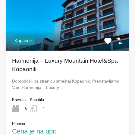
Kopaonik
Harmonija – Luxury Mountain Hotel&Spa
Kopaonik
Dobrodošli na stranicu smeštaj Kopaonik. Predstavljamo
Vam Harmonija – Luxury…
Kreveta
Kupatila
6
1
Planina
Cena je na upit