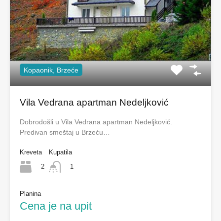
Kopaonik, Brzeće
Vila Vedrana apartman Nedeljković
Dobrodošli u Vila Vedrana apartman Nedeljković.
Predivan smeštaj u Brzeću…
Kreveta
Kupatila
2
1
Planina
Cena je na upit