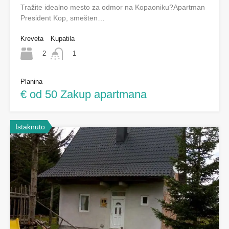
Tražite idealno mesto za odmor na Kopaoniku?Apartman
President Kop, smešten…
Kreveta
Kupatila
2
1
Planina
€ od 50 Zakup apartmana
Istaknuto