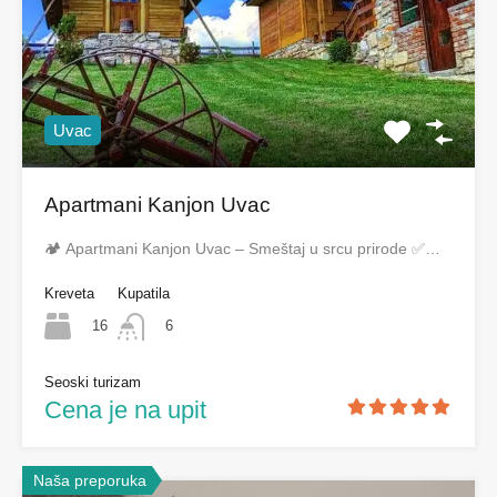
Uvac
Apartmani Kanjon Uvac
🏕️ Apartmani Kanjon Uvac – Smeštaj u srcu prirode ✅…
Kreveta
Kupatila
16
6
Seoski turizam
Cena je na upit
Naša preporuka