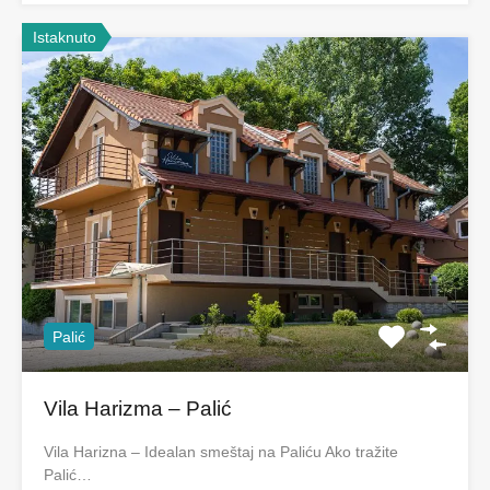
Istaknuto
Palić
Vila Harizma – Palić
Vila Harizna – Idealan smeštaj na Paliću Ako tražite
Palić…