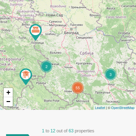
2
3
55
+
−
Leaflet
| ©
OpenStreetMap
1
to
12
out of
63
properties