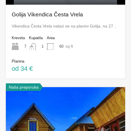
Golija Vikendica Česta Vrela
Vikendica Česta Vrela nalazi se na planini Golija, na 27…
Kreveta
Kupatila
Area
7
60
sq ft
1
Planina
od 34 €
Naša preporuka