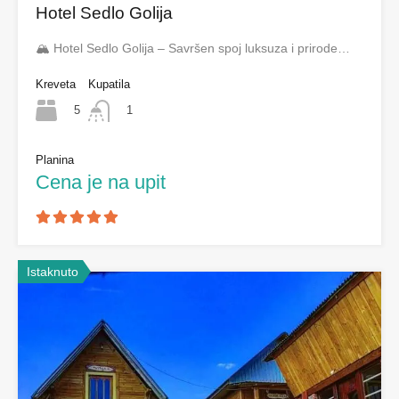
Hotel Sedlo Golija
🏔️ Hotel Sedlo Golija – Savršen spoj luksuza i prirode…
Kreveta
Kupatila
5
1
Planina
Cena je na upit
Istaknuto