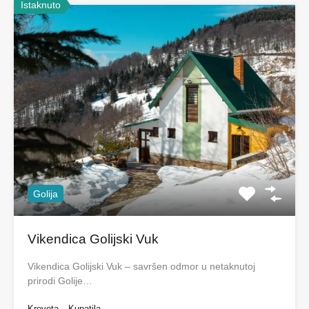
Istaknuto
Golija
Vikendica Golijski Vuk
Vikendica Golijski Vuk – savršen odmor u netaknutoj
prirodi Golije…
Kreveta
Kupatila