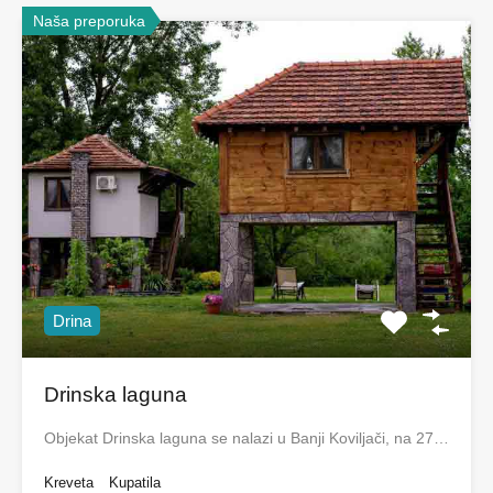
Naša preporuka
Drina
Drinska laguna
Objekat Drinska laguna se nalazi u Banji Koviljači, na 27…
Kreveta
Kupatila