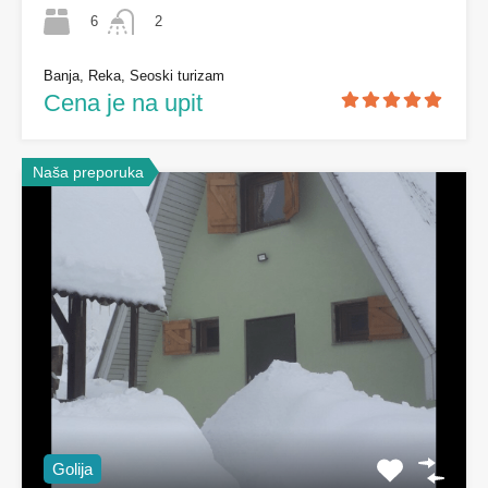
6
2
Banja, Reka, Seoski turizam
Cena je na upit
Naša preporuka
Golija