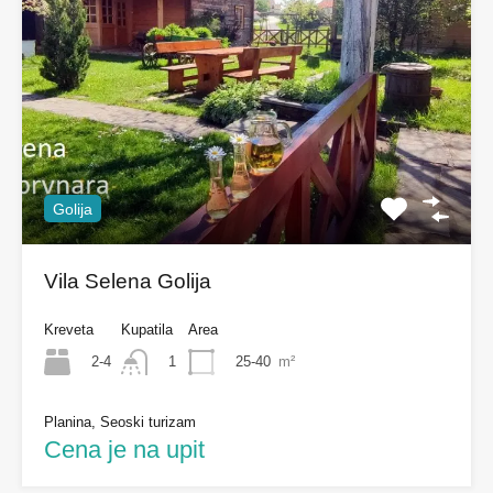
Golija
Vila Selena Golija
Kreveta
Kupatila
Area
2-4
25-40
m²
1
Planina, Seoski turizam
Cena je na upit