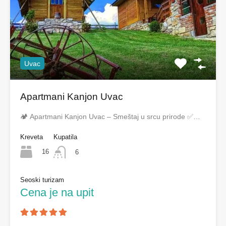
Uvac
Apartmani Kanjon Uvac
🏕️ Apartmani Kanjon Uvac – Smeštaj u srcu prirode ✅…
Kreveta
Kupatila
16
6
Seoski turizam
Cena je na upit