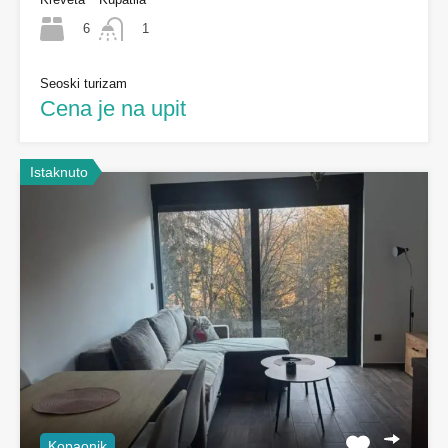
6
1
Seoski turizam
Cena je na upit
Istaknuto
Kopaonik