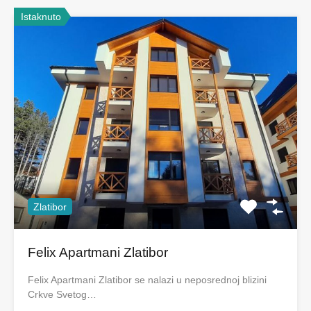
Istaknuto
Zlatibor
Felix Apartmani Zlatibor
Felix Apartmani Zlatibor se nalazi u neposrednoj blizini
Crkve Svetog…