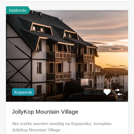
Istaknuto
Kopaonik
JollyKop Mountain Village
Ako tražite savršen smeštaj na Kopaoniku, kompleks
JollyKop Mountain Village…