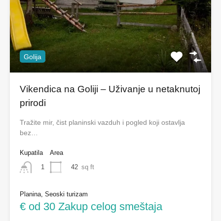
Golija
Vikendica na Goliji – Uživanje u netaknutoj
prirodi
Tražite mir, čist planinski vazduh i pogled koji ostavlja
bez…
Kupatila
Area
42
sq ft
1
Planina, Seoski turizam
€ od 30 Zakup celog smeštaja