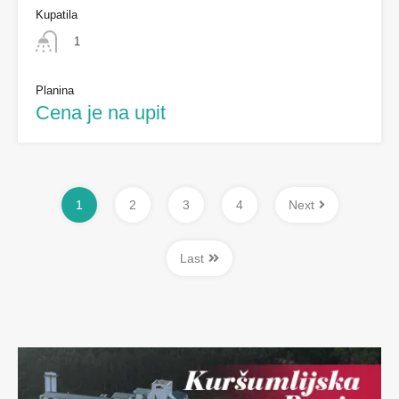
Kupatila
1
Planina
Cena je na upit
1
2
3
4
Next
Last