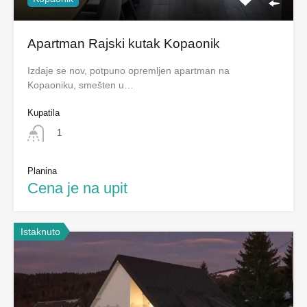
Apartman Rajski kutak Kopaonik
Izdaje se nov, potpuno opremljen apartman na
Kopaoniku, smešten u…
Kupatila
1
Planina
Cena je na upit
Istaknuto