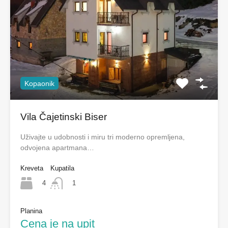
Kopaonik
Vila Čajetinski Biser
Uživajte u udobnosti i miru tri moderno opremljena,
odvojena apartmana…
Kreveta
Kupatila
4
1
Planina
Cena je na upit