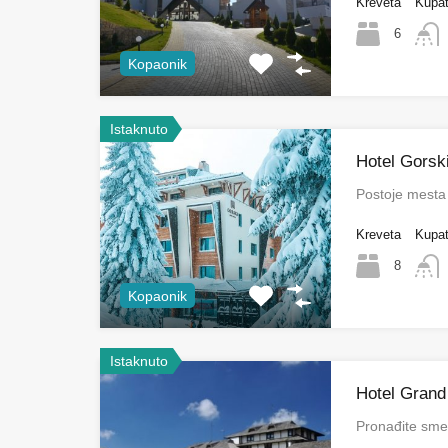
Kreveta
Kupat
6
Kopaonik
Istaknuto
Hotel Gorsk
Postoje mesta 
Kreveta
Kupat
8
Kopaonik
Istaknuto
Hotel Grand
Pronađite sme