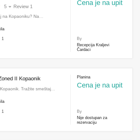
Cena je na upit
5
Review 1
aj na Kopaoniku? Na…
ila
1
By
Recepcija Kraljevi
Čardaci
Planina
Zoned II Kopaonik
Cena je na upit
 Kopaonik. Tražite smeštaj…
ila
1
By
Nije dostupan za
rezervaciju