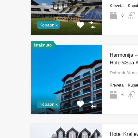
Kreveta
Kupat
8
Kopaonik
Istaknuto
Harmonija –
Hotel&Spa 
Dobrodošli na
Kreveta
Kupat
6
Kopaonik
Hotel Kralje