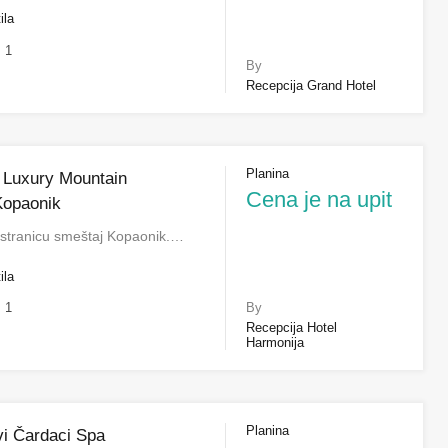
ila
1
By
Recepcija Grand Hotel
Planina
 Luxury Mountain
Cena je na upit
Kopaonik
 stranicu smeštaj Kopaonik.…
ila
1
By
Recepcija Hotel
Harmonija
Planina
vi Čardaci Spa