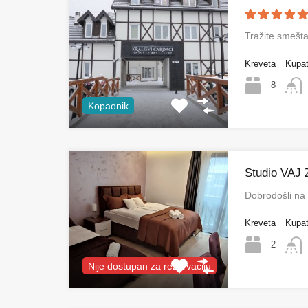
Tražite smešt
Kreveta
Kupat
8
Kopaonik
Studio VAJ 
Dobrodošli na
Kreveta
Kupat
2
Nije dostupan za rezervaciju