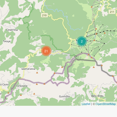
2
21
Leaflet
| ©
OpenStreetMap