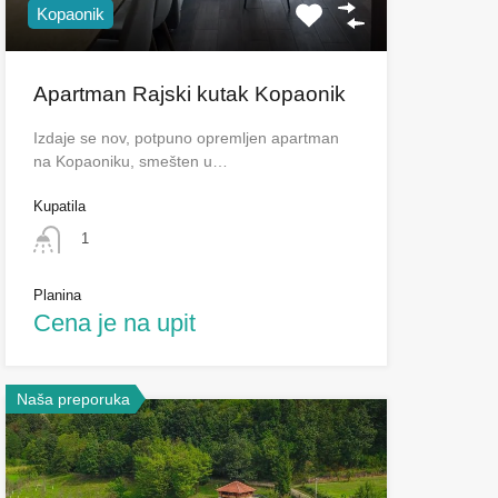
Kopaonik
Apartman Rajski kutak Kopaonik
Izdaje se nov, potpuno opremljen apartman
na Kopaoniku, smešten u…
Kupatila
1
Planina
Cena je na upit
Naša preporuka