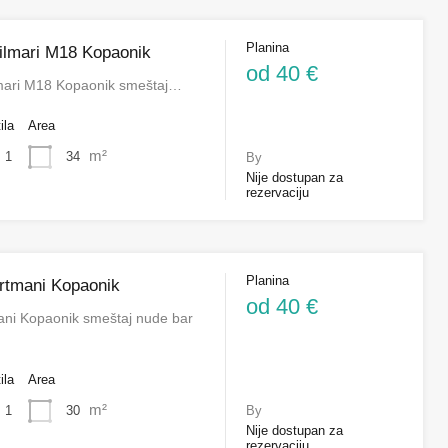
Planina
ilmari M18 Kopaonik
od 40 €
mari M18 Kopaonik smeštaj…
ila
Area
m²
34
1
By
Nije dostupan za
rezervaciju
Planina
tmani Kopaonik
od 40 €
ni Kopaonik smeštaj nude bar
ila
Area
m²
30
1
By
Nije dostupan za
rezervaciju