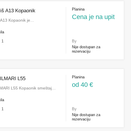
Planina
iš A13 Kopaonik
Cena je na upit
 A13 Kopaonik je…
ila
1
By
Nije dostupan za
rezervaciju
Planina
ILMARI L55
od 40 €
MARI L55 Kopaonik smeštaj…
ila
1
By
Nije dostupan za
rezervaciju