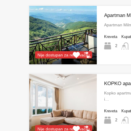
Apartman M
Apartman Mil
Kreveta
Kupat
2
Nije dostupan za rezervaciju
KOPKO apar
Kopko apartma
i…
Kreveta
Kupat
2
Nije dostupan za rezervaciju