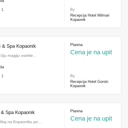
ila
1
By
Recepcija Hotel Milmari
Kopaonik
Planina
i & Spa Kopaonik
Cena je na upit
čiju magiju osetite…
ila
1
By
Recepcija Hotel Gorski
Kopaonik
Planina
 & Spa Kopaonik
Cena je na upit
štaj na Kopaoniku po…