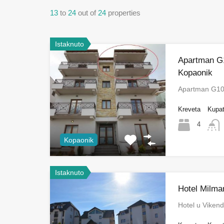
13
to
24
out of
24
properties
Istaknuto
Apartman G
Kopaonik
Apartman G10
Kreveta
Kupat
4
Kopaonik
Istaknuto
Hotel Milma
Hotel u Viken