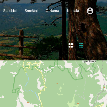
o
Vesti
Šta obići
Smeštaj
O Nama
Kontakt
Šta obići
Smeštaj
O Nama
Kontakt