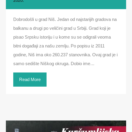
2020.
Dobrodošli u grad Niš. Jedan od najstarijih gradova na
balkanu a drugi po veličini grad u Srbiji. Grad koji je
pisao Srpsku istoriju i u kome su se odigrali veoma
bitni događaji za našu zemlju. Po popisu iz 2011
godine, Niš ima oko 260.237 stanovnika. Ovaj grad je i
samo sedište Niškog okruga. Dobio ime…
Read More