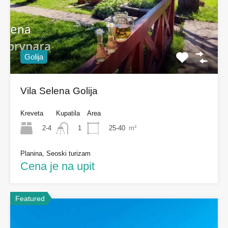
Golija
Vila Selena Golija
Kreveta
Kupatila
Area
2-4
25-40
m²
1
Planina, Seoski turizam
Cena je na upit
Featured