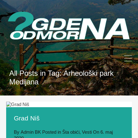
All Posts in Tag: Arheološki park
Medijana
Grad Niš
By
Admin BK
Posted in
Šta obići
,
Vesti
On
6. maj