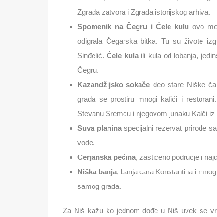
Zgrada zatvora i Zgrada istorijskog arhiva.
Spomenik na Čegru i Ćele
kulu
ovo me
odigrala Čegarska bitka. Tu su živote izg
Sinđelić.
Ćele kula
ili kula od lobanja, je
Čegru.
Kazandžijsko sokače
deo stare Niške čar
grada se prostiru mnogi kafići i restoran
Stevanu Sremcu i njegovom junaku Kalči iz k
Suva planina
specijalni rezervat prirode s
vode.
Cerjanska pećina
, zaštićeno područje i naj
Niška banja
, banja cara Konstantina i mnog
samog grada.
Za Niš kažu ko jednom dođe u Niš uvek se vrać