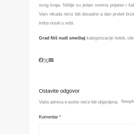
ovog kraja. Nišlije su jedan veoma prijatan i š
Vam nikada neće biti dosadno a dan proleti brz
treba nositi u sebi.
Grad Niš nudi smeštaj
kategorizacije hoteli, vi
Ostavite odgovor
Neoph
Vaša adresa e-pošte neće biti objavljena.
Komentar
*