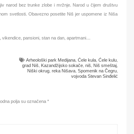
aljiv narod bez trunke zlobe i mržnje. Narod u čijem društvu
inom svetlosti. Obavezno posetite Niš jer uspomene iz Niša
le, vikendice, pansioni, stan na dan, apartmani…
Arheološki park Medijana
,
Ćele kula
,
Ćele kulu
,
grad Niš
,
Kazandžijsko sokače
,
niš
,
Niš smeštaj
,
Niški okrug
,
reka Nišava
,
Spomenik na Čegru
,
vojvoda Stevan Sinđelić
odna polja su označena
*