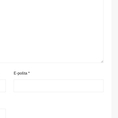
E-pošta
*