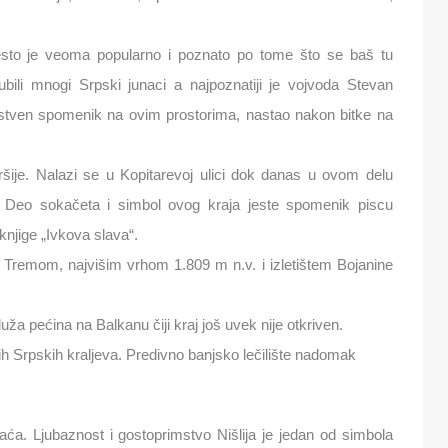
sto je veoma popularno i poznato po tome što se baš tu
ubili mnogi Srpski junaci a najpoznatiji je vojvoda Stevan
dinstven spomenik na ovim prostorima, nastao nakon bitke na
šije. Nalazi se u Kopitarevoj ulici dok danas u ovom delu
i. Deo sokačeta i simbol ovog kraja jeste spomenik piscu
njige „Ivkova slava“.
a Tremom, najvišim vrhom 1.809 m n.v. i izletištem Bojanine
duža pećina na Balkanu čiji kraj još uvek nije otkriven.
ih Srpskih kraljeva. Predivno banjsko lečilište nadomak
a. Ljubaznost i gostoprimstvo Nišlija je jedan od simbola