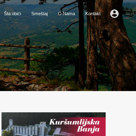
o
Vesti
Šta obići
Smeštaj
O Nama
Kontakt
Šta obići
Smeštaj
O Nama
Kontakt