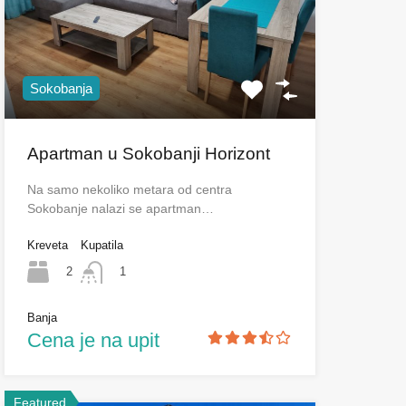
Sokobanja
Apartman u Sokobanji Horizont
Na samo nekoliko metara od centra
Sokobanje nalazi se apartman…
Kreveta
Kupatila
2
1
Banja
Cena je na upit
Featured