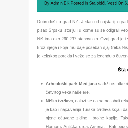
By
Admin BK
Posted in
Šta obići
,
Vesti
On
6
Dobrodošli u grad Niš. Jedan od najstarijih grado
pisao Srpsku istoriju i u kome su se odigrali ve
Niš ima oko 260.237 stanovnika. Ovaj grad je i
kroz njega i koja mu daje poseban sjaj (reka Niš
je keltskog porekla i veže se za legendu o čuveno
Šta 
Arheološki park Medijana
sadrži ostatke r
četvrtog veka naše ere.
Niška tvrđava
, nalazi se na samoj obali r
je kao i najčuvenija Turska tvrđava koja i 
njene očuvane zidine i brojne kapije. Tak
Hamam, Antička ulica, Arsenal, Bali bego