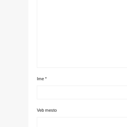
Ime
*
Veb mesto