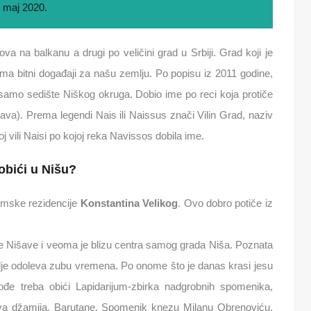
. maj 2020.
va na balkanu a drugi po veličini grad u Srbiji. Grad koji je
oma bitni događaji za našu zemlju. Po popisu iz 2011 godine,
 samo sedište Niškog okruga. Dobio ime po reci koja protiče
ava). Prema legendi Nais ili Naissus znači Vilin Grad, naziv
j vili Naisi po kojoj reka Navissos dobila ime.
obići u Nišu?
imske rezidencije
Konstantina Velikog
. Ovo dobro potiče iz
eke Nišave i veoma je blizu centra samog grada Niša. Poznata
dalje odoleva zubu vremena. Po onome što je danas krasi jesu
ođe treba obići Lapidarijum-zbirka nadgrobnih spomenika,
va džamija, Barutane, Spomenik knezu Milanu Obrenoviću,