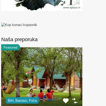
Naša preporuka
Featured
BiH, Bastasi, Foča