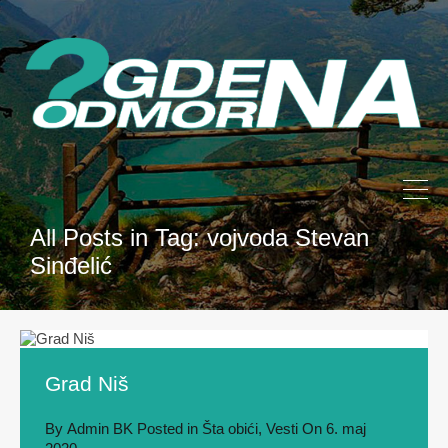
All Posts in Tag: vojvoda Stevan
Sinđelić
Grad Niš
By
Admin BK
Posted in
Šta obići
,
Vesti
On
6. maj