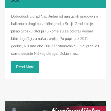
2020.
Dobrodošli u grad Niš. Jedan od najstarijih gradova na
balkanu a drugi po veličini grad u Srbiji. Grad koji je
pisao Srpsku istoriju i u kome su se odigrali veoma
bitni događaji za našu zemlju. Po popisu iz 2011
godine, Niš ima oko 260.237 stanovnika. Ovaj grad je i
samo sedište Niškog okruga. Dobio ime…
Read More