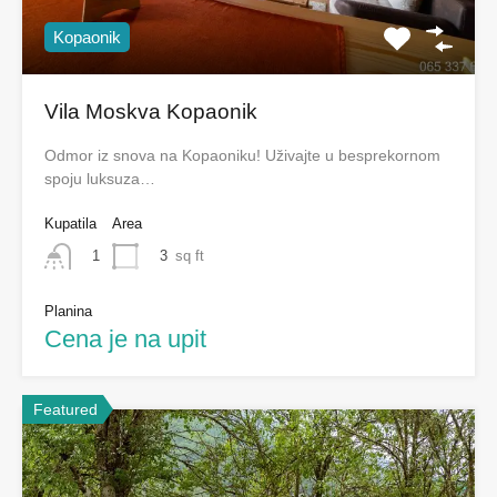
Kopaonik
Vila Moskva Kopaonik
Odmor iz snova na Kopaoniku! Uživajte u besprekornom
spoju luksuza…
Kupatila
Area
3
sq ft
1
Planina
Cena je na upit
Featured